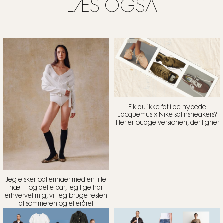
LÆS OGSÅ
Fik du ikke fat i de hypede
Jacquemus x Nike-satinsneakers?
Her er budgetversionen, der ligner
Jeg elsker ballerinaer med en lille
hæl – og dette par, jeg lige har
erhvervet mig, vil jeg bruge resten
af sommeren og efteråret