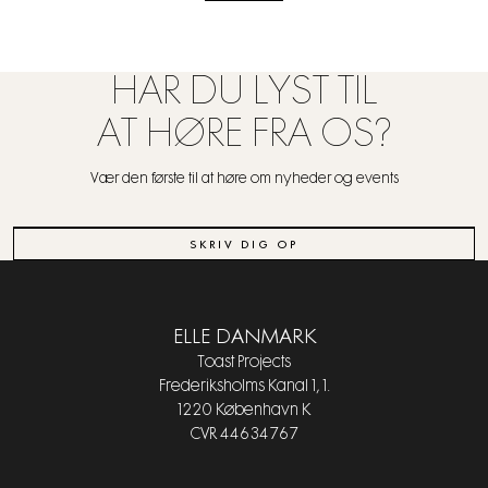
HAR DU LYST TIL
AT HØRE FRA OS?
Vær den første til at høre om nyheder og events
SKRIV DIG OP
ELLE DANMARK
Toast Projects
Frederiksholms Kanal 1, 1.
1220 København K
CVR 44634767