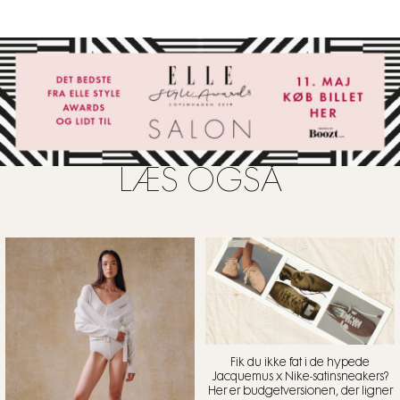
LÆS OGSÅ
Fik du ikke fat i de hypede
Jacquemus x Nike-satinsneakers?
Her er budgetversionen, der ligner