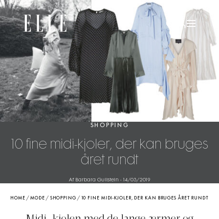
SHOPPING
10 fine midi-kjoler, der kan bruges
året rundt
Af Barbara Gullstein
-
14/03/2019
HOME
/
MODE
/
SHOPPING
/
10 FINE MIDI-KJOLER, DER KAN BRUGES ÅRET RUNDT