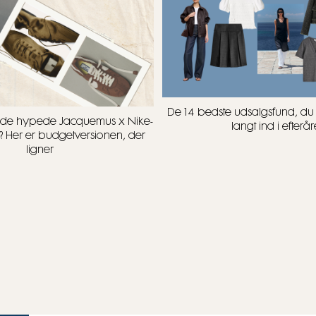
De 14 bedste udsalgsfund, d
t i de hypede Jacquemus x Nike-
langt ind i efterår
? Her er budgetversionen, der
ligner