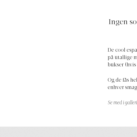
Ingen so
De cool espa
på utallige 
bukser (hvis
Og de fås hel
enhver smag 
Se med i galler