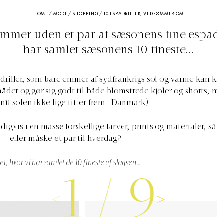
HOME
/
MODE
/
SHOPPING
/
10 ESPADRILLER, VI DRØMMER OM
mmer uden et par af sæsonens fine espadr
har samlet sæsonens 10 fineste...
driller, som bare emmer af sydfrankrigs sol og varme kan
måder og gør sig godt til både blomstrede kjoler og shorts,
 nu solen ikke lige titter frem i Danmark).
digvis i en masse forskellige farver, prints og materialer, så d
– eller måske et par til hverdag?
iet, hvor vi har samlet de 10 fineste af slagsen…
1
/
9