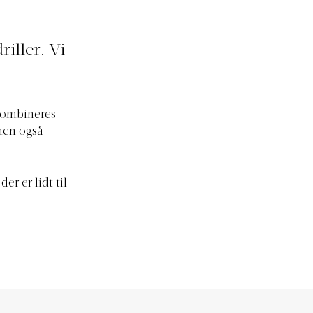
iller. Vi
 kombineres
 men også
er er lidt til