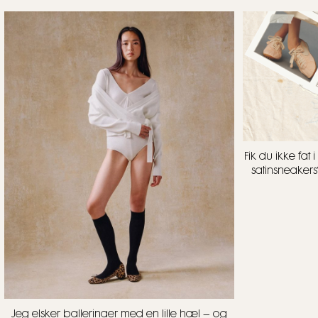
Fik du ikke fa
satinsneakers
Jeg elsker ballerinaer med en lille hæl – og