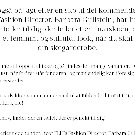
også på jagt efter en sko til det kommende
ashion Director, Barbara Gullstein, har f
 tøfler til dig, der leder efter forårskoen,
 et feminint og stilfuldt look, når du ska
din skogarderobe.
mme at hoppe i, chikke og så findes de i mange varianter. 
must, når foråret står for døren, og man endelig kan iføre si
nterstøvler.
n stilsikker vinder, der er med til at fuldende dit outfit, ua
eller kjole!
hov, findes der en tøffel, der er perfekt til dig!
leriet nedenunder, hvor ELLEs Fashion Director, Barbara Gul