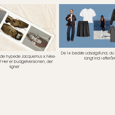
De 14 bedste udsalgsfund, d
t i de hypede Jacquemus x Nike-
langt ind i efterår
? Her er budgetversionen, der
ligner