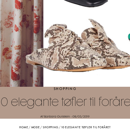
SHOPPING
10 elegante tøfler til foråre
Af Barbara Gullstein
-
08/03/2019
HOME
/
MODE
/
SHOPPING
/
10 ELEGANTE TØFLER TIL FORÅRET