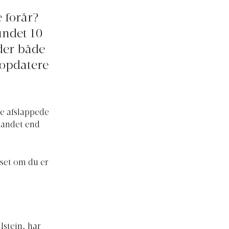
 forår?
undet 10
 der både
l opdatere
De afslappede
g andet end
nset om du er
lstein, har