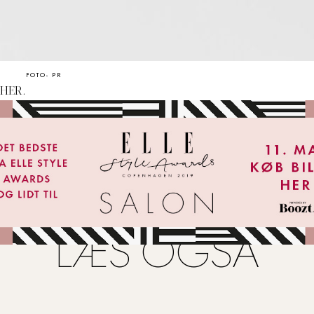
FOTO: PR
HER
.
LÆS OGSÅ