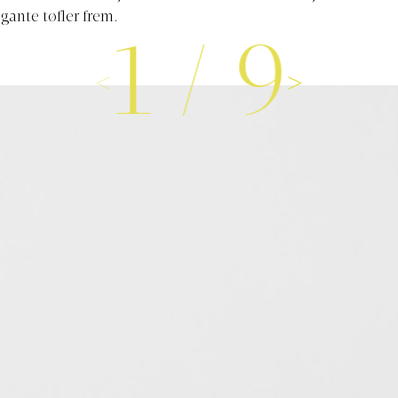
egante tøfler frem.
1
/
9