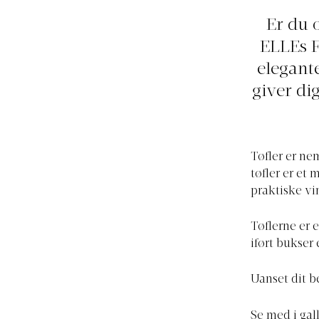
Er du 
ELLEs F
elegante
giver dig
Tøfler er ne
tøfler er et 
praktiske vi
Tøflerne er e
iført bukser 
Uanset dit be
Se med i gal