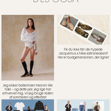
Fik du ikke fat i de hypede
Jacquemus x Nike-satinsneakers?
Her er budgetversionen, der ligner
Jeg elsker ballerinaer med en lille
hæl – og dette par, jeg lige har
erhvervet mig, vil jeg bruge resten
af sommeren og efteråret