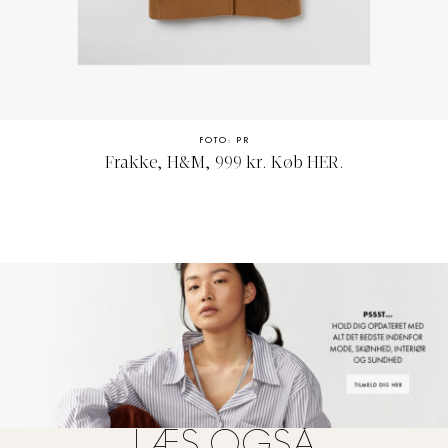
FOTO: PR
Frakke, H&M, 999 kr. Køb
HER
.
LÆS OGSÅ