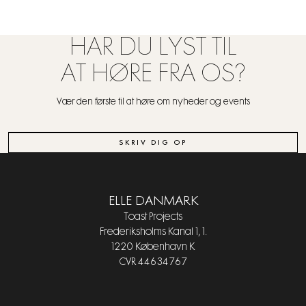
HAR DU LYST TIL
AT HØRE FRA OS?
Vær den første til at høre om nyheder og events
SKRIV DIG OP
ELLE DANMARK
Toast Projects
Frederiksholms Kanal 1, 1.
1220 København K
CVR 44634767