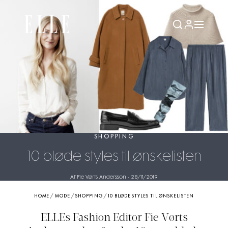
SHOPPING
10 bløde styles til ønskelisten
Af Fie Vørts Andersson
-
28/11/2019
HOME
/
MODE
/
SHOPPING
/
10 BLØDE STYLES TIL ØNSKELISTEN
ELLEs Fashion Editor Fie Vørts