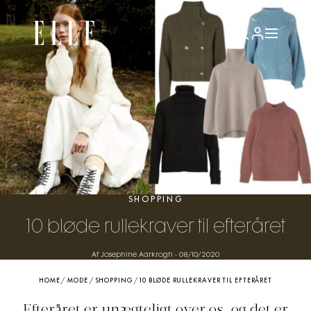
SHOPPING
10 bløde rullekraver til efteråret
Af Josephine Aarkrogh
-
08/10/2020
HOME
/
MODE
/
SHOPPING
/
10 BLØDE RULLEKRAVER TIL EFTERÅRET
Efteråret er unægteligt over os, og det er