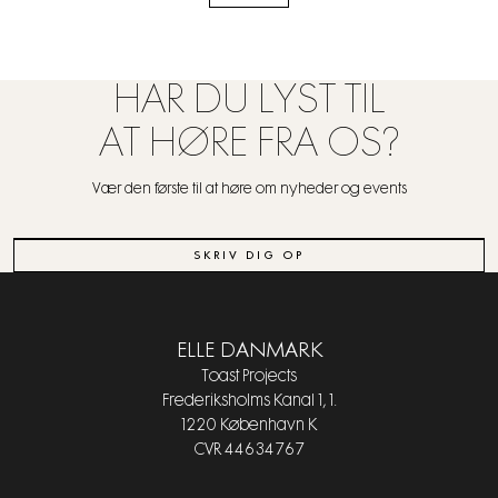
HAR DU LYST TIL
AT HØRE FRA OS?
Vær den første til at høre om nyheder og events
SKRIV DIG OP
ELLE DANMARK
Toast Projects
Frederiksholms Kanal 1, 1.
1220 København K
CVR 44634767