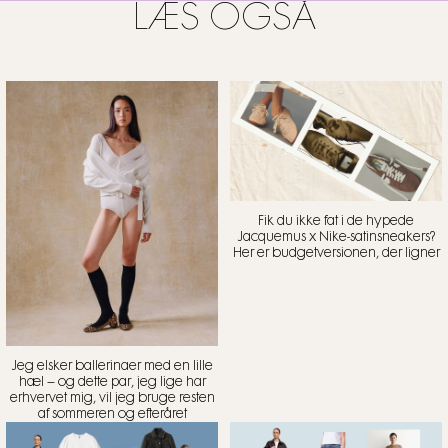
LÆS OGSÅ
Fik du ikke fat i de hypede
Jacquemus x Nike-satinsneakers?
Her er budgetversionen, der ligner
Jeg elsker ballerinaer med en lille
hæl – og dette par, jeg lige har
erhvervet mig, vil jeg bruge resten
af sommeren og efteråret