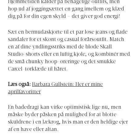
Hjemmetiden kalder på behagelige outfits, men
hop ud af joggingsættet en gang imellem og klæd
dig på for din egen skyld – det giver god energi!
Sæt en bermudaskjorte til et par løse jeans og flade
sandaler for et skønt og casual forårsoutfit. Match
en af dine yndlingsstriks med de bløde Skall
Studio-shorts eller en luftig kjole, og kombinér med
de små chunky hoop-øreringe og det smukke
Carcel-tørklæde til håret.
Læs også:
Barbara Gullstein: Her er mine
aprilfavoritter
En badedragt kan virke optimistisk lige nu, men
måske byder påsken på mulighed for at blotte
skuldrene i en lækrog, hvis man er den heldige ejer
af en have eller altan.