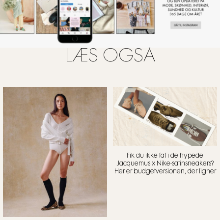
LÆS OGSÅ
Fik du ikke fat i de hypede
Jacquemus x Nike-satinsneakers?
Her er budgetversionen, der ligner