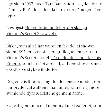
lige siden 1997, hvor Tyra Banks iførte sig den første
‘Fantasy Bra’, der siden da har været på noget af en
rejse.
Læs også:
Her er de 46 modeller, der skal gå
Victoria’s Secret Show 2017
Bh’en, som altså har været en fast del af showet
siden 1997, er hvert år særligt tilegnet en bestemt
Victoria’s Secret model.
I år er det den smukke Lais
Riberio
, som har fået æren af, at bære showets mest
eksklusive stykke undertøj.
Dog er Lais Riberio langt fra den eneste model, der
har prydet catwalken i diamanter, safirer og andre
svimlende dyre ædelstene gennem årene.
Swipe
dig en tur ned af memory lane i galleriet, som