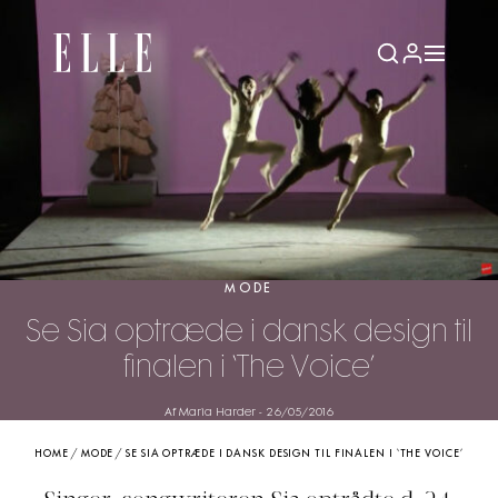
MODE
Se Sia optræde i dansk design til
finalen i ‘The Voice’
Af Maria Harder
-
26/05/2016
HOME
/
MODE
/
SE SIA OPTRÆDE I DANSK DESIGN TIL FINALEN I ‘THE VOICE’