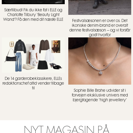
Særtilbud! Fik du ikke fat i ELLE og
Charlotte Tilbury ‘Beauty Light
Wand’? Få den med dit næste ELLE
Festivalsæsonen er over os: Det
ikoniske denim-brand er overalt
denne festivalsæson – og vi forstår
godt hvorfor
De 14 garderobeklassikere, ELLEs
redaktionschef altid vender tilbage
til
Sophie Bille Brahe udvider sit i
forvejen eksklusive univers med
bjergtagende ‘high jewellery’
NYT MAGASIN PÅ