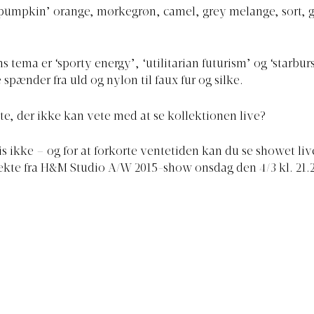
‘pumpkin’ orange, mørkegrøn, camel, grey melange, sort, 
 tema er ‘sporty energy’, ‘utilitarian futurism’ og ‘starbur
spænder fra uld og nylon til faux fur og silke.
ste, der ikke kan vete med at se kollektionen live?
s ikke – og for at forkorte ventetiden kan du se showet live
ekte fra H&M Studio A/W 2015-show onsdag den 4/3 kl. 21.20