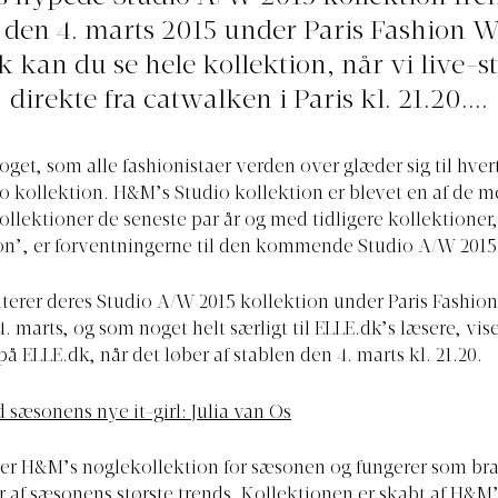
den 4. marts 2015 under Paris Fashion 
k
kan du se hele kollektion, når vi live-
direkte fra catwalken i Paris kl. 21.20....
oget, som alle fashionistaer verden over glæder sig til hvert
 kollektion. H&M’s Studio kollektion er blevet en af de 
ollektioner de seneste par år og med tidligere kollektioner,
on’, er forventningerne til den kommende Studio A/W 2015
erer deres Studio A/W 2015 kollektion under Paris Fashi
. marts, og som noget helt særligt til
ELLE.dk’s
læsere, vise
 på
ELLE.dk
, når det løber af stablen den 4. marts kl. 21.20.
 sæsonens nye it-girl: Julia van Os
er H&M’s nøglekollektion for sæsonen og fungerer som br
r af sæsonens største trends. Kollektionen er skabt af H