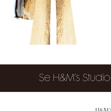
Se H&M’s Studio
H&M's