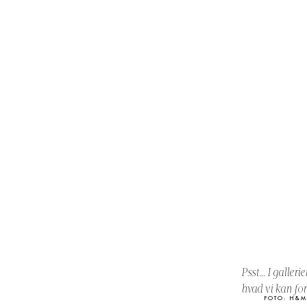
Psst… I galleri
hvad vi kan fo
FOTO: H&M