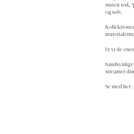
rusten rød, 
og sølv.
Kollektionens
materialerne 
Er vi de ene
Sandsynligvi
streamer dir
Se med her…