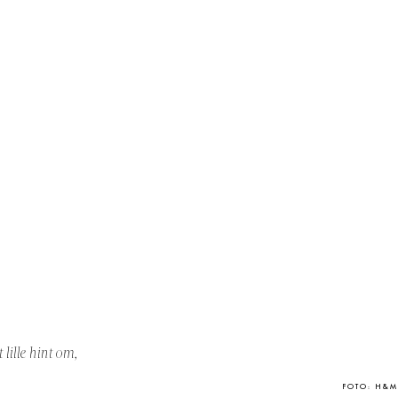
 lille hint om,
FOTO: H&M