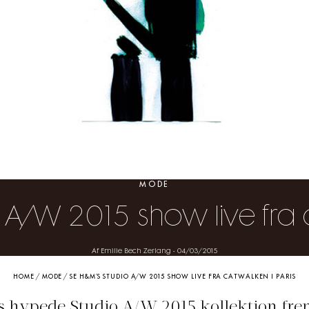
MODE
 A/W 2015 show live fra c
Af Emilie Bech Zerlang
-
04/03/2015
HOME
/
MODE
/
SE H&M’S STUDIO A/W 2015 SHOW LIVE FRA CATWALKEN I PARIS
 hypede Studio A/W 2015 kollektion fre