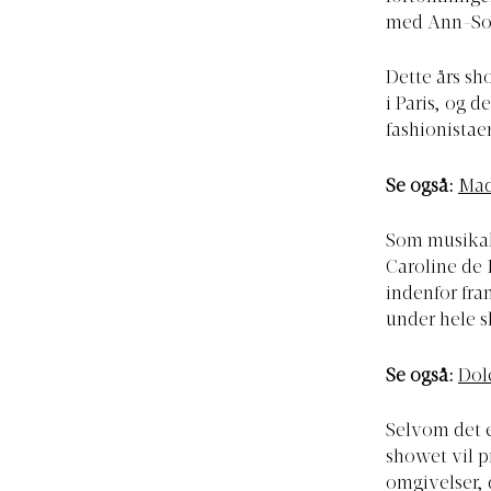
med Ann-Sof
Dette års sh
i Paris, og d
fashionistae
Se også:
Mad
Som musikals
Caroline de 
indenfor fra
under hele s
Se også:
Dol
Selvom det 
showet vil p
omgivelser, 