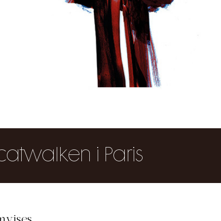
atwalken i Paris
mvises