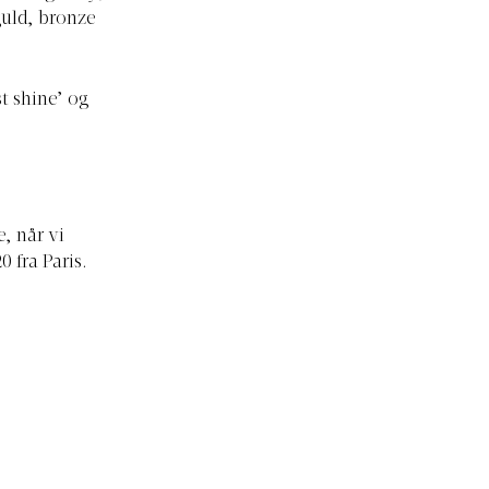
guld, bronze
st shine’ og
, når vi
 fra Paris.