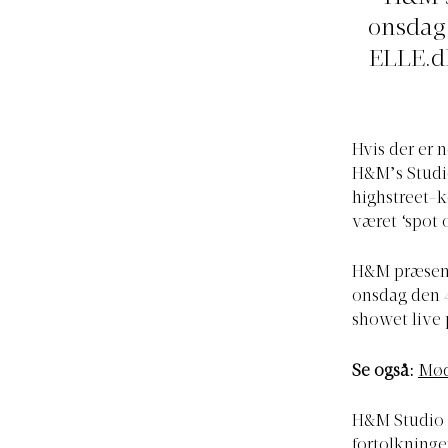
onsdag 
ELLE.d
Hvis der er n
H&M’s Studio
highstreet-k
været ‘spot 
H&M præsent
onsdag den 4
showet live
Se også:
Mød
H&M Studio 
fortolkninge