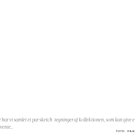
et har vi samlet et par sketch-tegninger af kollektionen, som kan give et
rvente…
FOTO: H&M