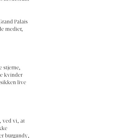
Grand Palais
ale medier,
 stjerne,
ge kvinder
usikken live
 ved vi, at
ikke
er burgundy,