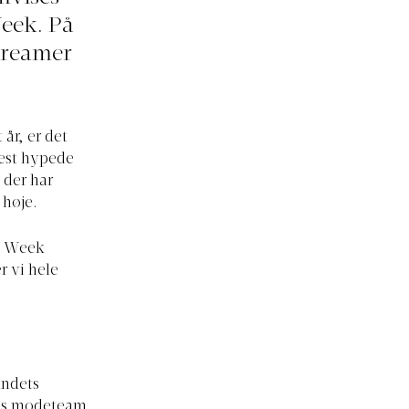
Week. På
streamer
 år, er det
mest hypede
 der har
 høje.
on Week
r vi hele
andets
&M’s modeteam