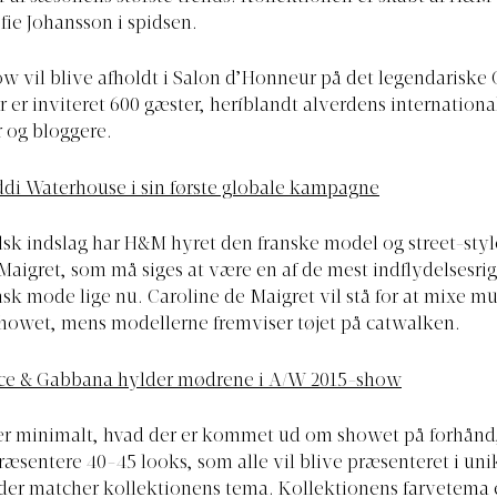
ie Johansson i spidsen.
ow vil blive afholdt i Salon d’Honneur på det legendariske 
er er inviteret 600 gæster, heríblandt alverdens internation
r og bloggere.
di Waterhouse i sin første globale kampagne
k indslag har H&M hyret den franske model og street-style
Maigret, som må siges at være en af de mest indflydelsesri
nsk mode lige nu. Caroline de Maigret vil stå for at mixe m
howet, mens modellerne fremviser tøjet på catwalken.
ce & Gabbana hylder mødrene i A/W 2015-show
er minimalt, hvad der er kommet ud om showet på forhånd,
ræsentere 40-45 looks, som alle vil blive præsenteret i un
der matcher kollektionens tema. Kollektionens farvetema 