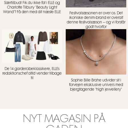
Særtilbud! Fik du ikke fat i ELLE og
Charlotte Tilbury ‘Beauty Light
Wand’? Få den med dit næste ELLE
Festivalsæsonen er over os: Det
ikoniske denim-brand er overalt
denne festivalsæson – og vi forstår
godt hvorfor
De 14 garderobeklassikere, ELLEs
redaktionschef altid vender tilbage
til
Sophie Bille Brahe udvider sit i
forvejen eksklusive univers med
bjergtagende ‘high jewellery’
NYT MAGASIN PÅ