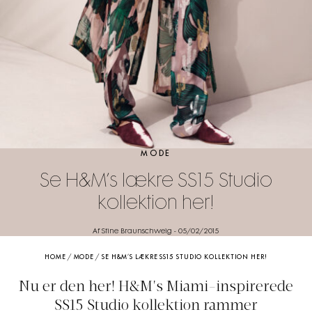
MODE
Se H&M’s lækre SS15 Studio
kollektion her!
Af Stine Braunschweig
-
05/02/2015
HOME
/
MODE
/
SE H&M’S LÆKRE SS15 STUDIO KOLLEKTION HER!
Nu er den her! H&M's Miami-inspirerede
SS15 Studio kollektion rammer