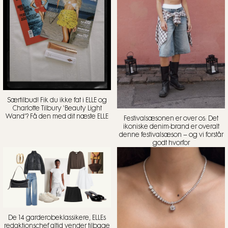
Særtilbud! Fik du ikke fat i ELLE og
Charlotte Tilbury ‘Beauty Light
Wand’? Få den med dit næste ELLE
Festivalsæsonen er over os: Det
ikoniske denim-brand er overalt
denne festivalsæson – og vi forstår
godt hvorfor
De 14 garderobeklassikere, ELLEs
redaktionschef altid vender tilbage