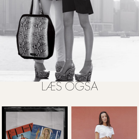
LÆS OGSÅ