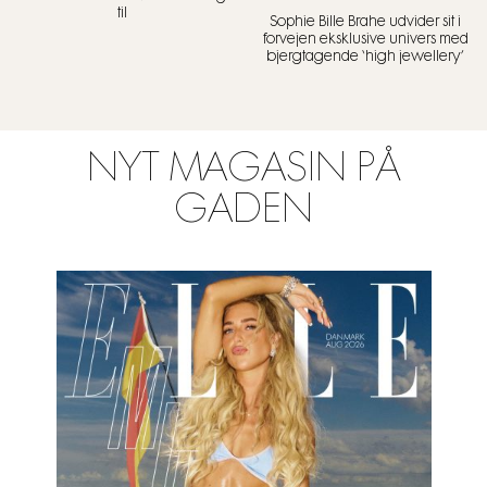
til
Sophie Bille Brahe udvider sit i
forvejen eksklusive univers med
bjergtagende ‘high jewellery’
NYT MAGASIN PÅ
GADEN