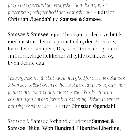
projekter og events i det vestjyske i fremtiden qua sin
placering og beliggenhed i den vestjyske by”
– udtaler
Christian Øgendahl
fra
Samsøe & Samsøe
.
Samsøe & Samsøe
fejrer åbningen af den nye butik
med en storstilet reception fredag den 23. marts,
hvor der er canapéer, DJs, konkurrencer og andre
små forskellige lækkerier vil fylde butikken og
byen denne dag.
“Esbjergenserne får i butikken mulighed for at se hele Samsøe
& Samsøe kollektionen i et helstøbt modeunivers, og da vi har
planer om at være endnu mere tilstede i Vestjylland, har
beslutningen om den første butiksåbning i Esbjerg været et
naturligt skridt for os”
– slutter
Christian Øgendahl.
Samsøe & Samsøe forhandler udover
Samsøe &
Samsøe
,
Nike
,
Won Hundred
,
Libertine Libertine
,