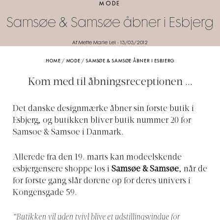
MODE
Samsøe & Samsøe åbner i Esbjerg
Af Mette Marie Lei
-
13/03/2012
HOME
/
MODE
/
SAMSØE & SAMSØE ÅBNER I ESBJERG
Kom med til åbningsreceptionen ...
Det danske designmærke åbner sin første butik i
Esbjerg, og butikken bliver butik nummer 20 for
Samsøe & Samsøe i Danmark.
Allerede fra den 19. marts kan modeelskende
esbjergensere shoppe løs i
Samsøe & Samsøe
, når de
for første gang slår dørene op for deres univers i
Kongensgade 59.
“Butikken vil uden tvivl blive et udstillingsvindue for