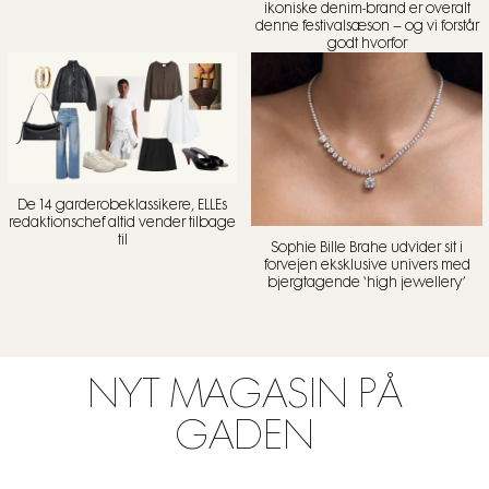
ikoniske denim-brand er overalt
denne festivalsæson – og vi forstår
godt hvorfor
De 14 garderobeklassikere, ELLEs
redaktionschef altid vender tilbage
til
Sophie Bille Brahe udvider sit i
forvejen eksklusive univers med
bjergtagende ‘high jewellery’
NYT MAGASIN PÅ
GADEN