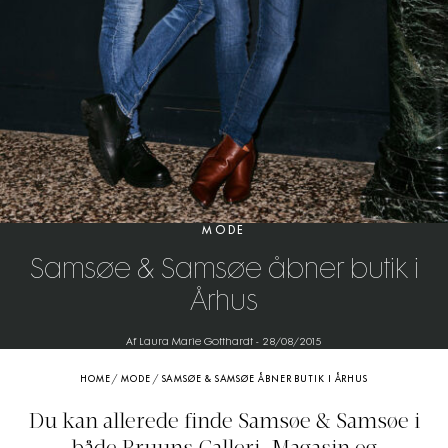
MODE
Samsøe & Samsøe åbner butik i
Århus
Af Laura Marie Gotthardt
-
28/08/2015
HOME
/
MODE
/
SAMSØE & SAMSØE ÅBNER BUTIK I ÅRHUS
Du kan allerede finde Samsøe & Samsøe i