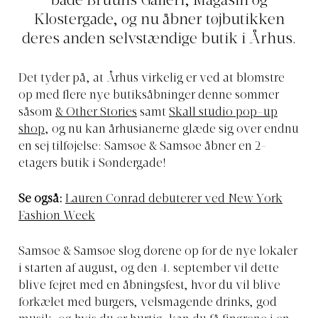
både Bruuns Galleri, Magasin og
Klostergade, og nu åbner tøjbutikken
deres anden selvstændige butik i Århus.
Det tyder på, at Århus virkelig er ved at blomstre
op med flere nye butiksåbninger denne sommer
såsom
& Other Stories
samt
Skall studio pop-up
shop
, og nu kan århusianerne glæde sig over endnu
en sej tilføjelse: Samsøe & Samsøe åbner en 2-
etagers butik i Søndergade!
Se også:
Lauren Conrad debuterer ved New York
Fashion Week
Samsøe & Samsøe slog dørene op for de nye lokaler
i starten af august, og den 4. september vil dette
blive fejret med en åbningsfest, hvor du vil blive
forkælet med burgers, velsmagende drinks, god