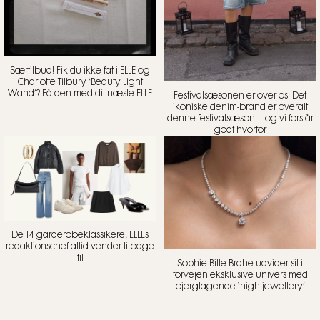
Særtilbud! Fik du ikke fat i ELLE og
Charlotte Tilbury ‘Beauty Light
Wand’? Få den med dit næste ELLE
Festivalsæsonen er over os: Det
ikoniske denim-brand er overalt
denne festivalsæson – og vi forstår
godt hvorfor
De 14 garderobeklassikere, ELLEs
redaktionschef altid vender tilbage
til
Sophie Bille Brahe udvider sit i
forvejen eksklusive univers med
bjergtagende ‘high jewellery’