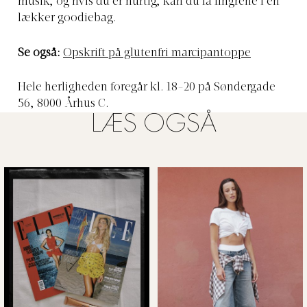
musik, og hvis du er hurtig, kan du få fingrene i en
lækker goodiebag.
Se også:
Opskrift på glutenfri marcipantoppe
Hele herligheden foregår kl. 18-20 på Søndergade
56, 8000 Århus C.
LÆS OGSÅ