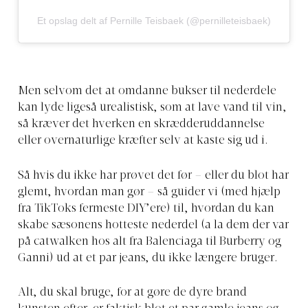
Et opslag delt af Pernille Teisbaek (@pernilleteisbaek)
Men selvom det at omdanne bukser til nederdele
kan lyde ligeså urealistisk, som at lave vand til vin,
så kræver det hverken en skrædderuddannelse
eller overnaturlige kræfter selv at kaste sig ud i.
Så hvis du ikke har prøvet det før – eller du blot har
glemt, hvordan man gør – så guider vi (med hjælp
fra TikToks fermeste DIY’ere) til, hvordan du kan
skabe sæsonens hotteste nederdel (a la dem der var
på catwalken hos alt fra Balenciaga til Burberry og
Ganni) ud at et par jeans, du ikke længere bruger.
Alt, du skal bruge, for at gøre de dyre brand