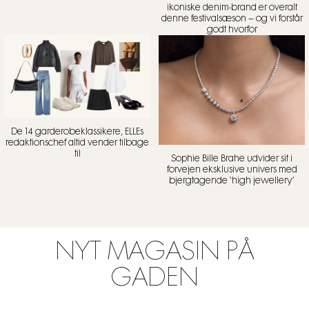
ikoniske denim-brand er overalt
denne festivalsæson – og vi forstår
godt hvorfor
De 14 garderobeklassikere, ELLEs
redaktionschef altid vender tilbage
til
Sophie Bille Brahe udvider sit i
forvejen eksklusive univers med
bjergtagende ‘high jewellery’
NYT MAGASIN PÅ
GADEN