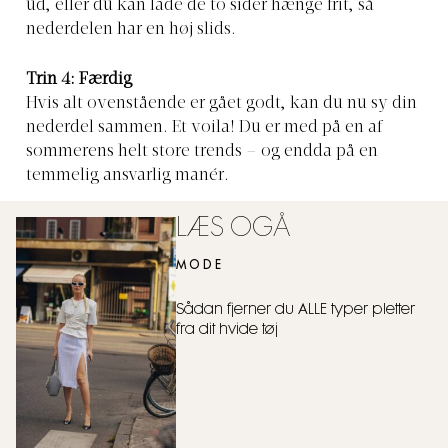
ud, eller du kan lade de to sider hænge frit, så
nederdelen har en høj slids.
Trin 4: Færdig
Hvis alt ovenstående er gået godt, kan du nu sy din
nederdel sammen. Et voila! Du er med på en af
sommerens helt store trends – og endda på en
temmelig ansvarlig manér.
LÆS OGÅ
MODE
Sådan fjerner du ALLE typer pletter
fra dit hvide tøj