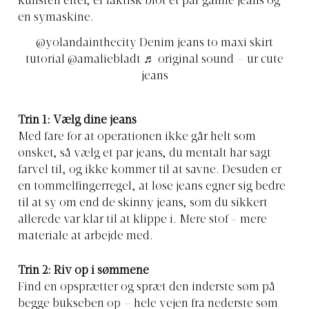
kunsten efter, er faktisk blot et par gamle jeans og
en symaskine.
@yolandainthecity
Denim jeans to maxi skirt
tutorial @amaliebladt
♬ original sound – ur cute
jeans
Trin 1: Vælg dine jeans
Med fare for at operationen ikke går helt som
ønsket, så vælg et par jeans, du mentalt har sagt
farvel til, og ikke kommer til at savne. Desuden er
en tommelfingerregel, at løse jeans egner sig bedre
til at sy om end de skinny jeans, som du sikkert
allerede var klar til at klippe i. Mere stof = mere
materiale at arbejde med.
Trin 2: Riv op i sømmene
Find en opsprætter og spræt den inderste søm på
begge bukseben op – hele vejen fra nederste søm