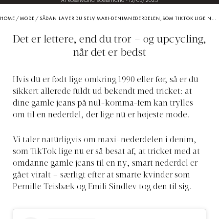
Af Rose Maria Boelsmand
-
12/05/2023
HOME
/
MODE
/
SÅDAN LAVER DU SELV MAXI-DENIMNEDERDELEN, SOM TIKTOK LIGE NU ER BESAT AF
Det er lettere, end du tror – og upcycling,
når det er bedst
Hvis du er født lige omkring 1990 eller før, så er du
sikkert allerede fuldt ud bekendt med tricket: at
dine gamle jeans på nul-komma-fem kan trylles
om til en nederdel, der lige nu er højeste mode.
Vi taler naturligvis om maxi-nederdelen i denim,
som TikTok lige nu er så besat af, at tricket med at
omdanne gamle jeans til en ny, smart nederdel er
gået viralt – særligt efter at smarte kvinder som
Pernille Teisbæk og Emili Sindlev tog den til sig.