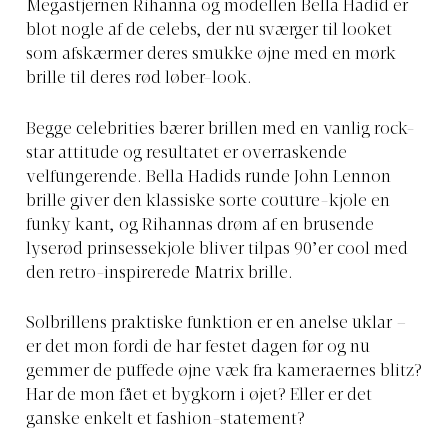
Megastjernen Rihanna og modellen Bella Hadid er
blot nogle af de celebs, der nu sværger til looket
som afskærmer deres smukke øjne med en mørk
brille til deres rød løber-look.
Begge celebrities bærer brillen med en vanlig rock-
star attitude og resultatet er overraskende
velfungerende. Bella Hadids runde John Lennon
brille giver den klassiske sorte couture-kjole en
funky kant, og Rihannas drøm af en brusende
lyserød prinsessekjole bliver tilpas 90’er cool med
den retro-inspirerede Matrix brille.
Solbrillens praktiske funktion er en anelse uklar –
er det mon fordi de har festet dagen før og nu
gemmer de puffede øjne væk fra kameraernes blitz?
Har de mon fået et bygkorn i øjet? Eller er det
ganske enkelt et fashion-statement?