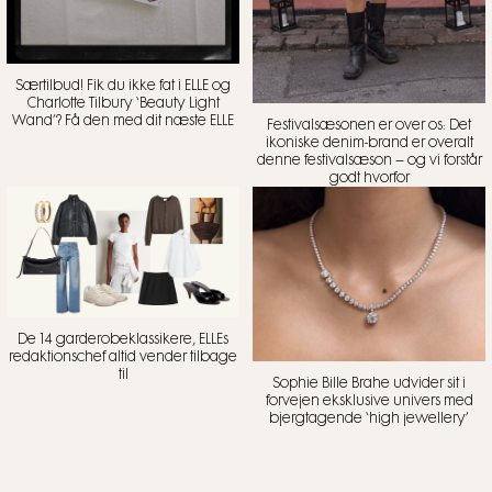
Særtilbud! Fik du ikke fat i ELLE og
Charlotte Tilbury ‘Beauty Light
Wand’? Få den med dit næste ELLE
Festivalsæsonen er over os: Det
ikoniske denim-brand er overalt
denne festivalsæson – og vi forstår
godt hvorfor
De 14 garderobeklassikere, ELLEs
redaktionschef altid vender tilbage
til
Sophie Bille Brahe udvider sit i
forvejen eksklusive univers med
bjergtagende ‘high jewellery’