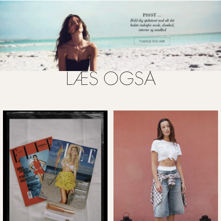
LÆS OGSÅ