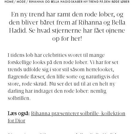
HOME
/
MODE
/
RIHANNA OG BELLA HADID SKABER NY TREND PÅ DEN RØDE LØBER
En ny trend har ramt den røde løber, og
den bliver båret frem af Rihanna og Bella
Hadid. Se hvad stjernerne har fået øjnene
op for her!
I tidens løb har celebrities svoret til mange
forskellige looks på den røde løber. Vi har før set
trends udfolde sig i stor stil såsom herrelooket,
flagrende flæser, den lille sorte og naturligvis det
store, røde skrud. Nu ser det ud til at en helt ny
darling har indtaget den røde løber: nemlig
solbrillen.
Læs også:
Rihanna præsenterer solbrille-kollektion
for Dior