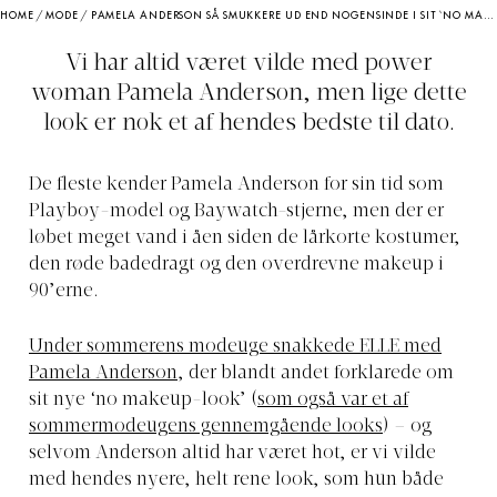
HOME
/
MODE
/
PAMELA ANDERSON SÅ SMUKKERE UD END NOGENSINDE I SIT ‘NO MAKEUP-LOOK’ OG JANE BIRKIN- OG CAROLYN BESSETTE-KENNEDY-INSPIREREDE OUTFIT
Vi har altid været vilde med power
woman Pamela Anderson, men lige dette
look er nok et af hendes bedste til dato.
De fleste kender Pamela Anderson for sin tid som
Playboy-model og Baywatch-stjerne, men der er
løbet meget vand i åen siden de lårkorte kostumer,
den røde badedragt og den overdrevne makeup i
90’erne.
Under sommerens modeuge snakkede ELLE med
Pamela Anderson
, der blandt andet forklarede om
sit nye ‘no makeup-look’ (
som også var et af
sommermodeugens gennemgående looks
) – og
selvom Anderson altid har været hot, er vi vilde
med hendes nyere, helt rene look, som hun både