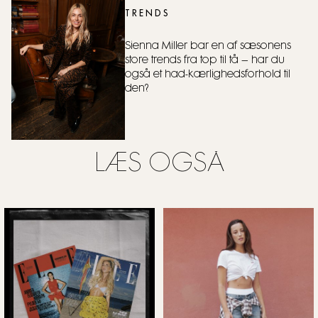
TRENDS
Sienna Miller bar en af sæsonens
store trends fra top til tå – har du
også et had-kærlighedsforhold til
den?
LÆS OGSÅ