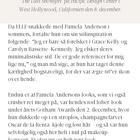
'The Last Showgirl' på Pacific Design Center i
West Hollywood, Californien den 8. december.
Da ELLE snakkede med Pamela Anderson i
sommers, fortalte hun om sin stilinspiration
følgende: “Jeg er bare så forelsket i Grace Kelly og
Carolyn Bassette-Kennedy. Jeg elsker deres
minimalistiske stil. De er gode referencer for mig
lige nu,” og man må sige, at hun har taget denne
kærlighed bogstaveligt, for der var ægte 60’er-ikon
over hende.
Endnu et af Pamela Andersons looks, som vi også
crusher ret meget på, var hendes rød løber-look
under årets Gotham Awards den 2. december, hvor
hun dukkede op i en stropløs, champagnefarvet
Oscar de la Renta-kjole og løst hår – og så var hun
selvfølgelig også her helt i nul på makeup-