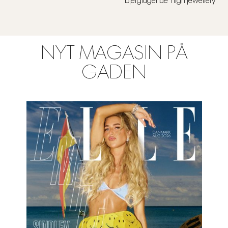
bjergtagende ‘high jewellery’
NYT MAGASIN PÅ
GADEN