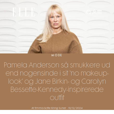
MODE
Pamela Anderson så smukkere ud
end nogensinde i sit ‘no makeup-
look’ og Jane Birkin- og Carolyn
Bessette-Kennedy-inspirerede
outfit
Af Emma-Sofie Kring Suner
-
10/12/2024