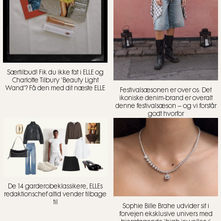
Særtilbud! Fik du ikke fat i ELLE og
Charlotte Tilbury ‘Beauty Light
Wand’? Få den med dit næste ELLE
Festivalsæsonen er over os: Det
ikoniske denim-brand er overalt
denne festivalsæson – og vi forstår
godt hvorfor
De 14 garderobeklassikere, ELLEs
redaktionschef altid vender tilbage
til
Sophie Bille Brahe udvider sit i
forvejen eksklusive univers med