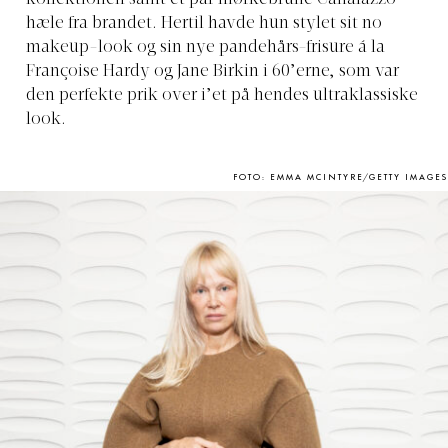
kollektionen samt et par mørkebrune Canalazzo-
hæle fra brandet. Hertil havde hun stylet sit no
makeup-look og sin nye pandehårs-frisure á la
Françoise Hardy og Jane Birkin i 60’erne, som var
den perfekte prik over i’et på hendes ultraklassiske
look.
FOTO: EMMA MCINTYRE/GETTY IMAGES