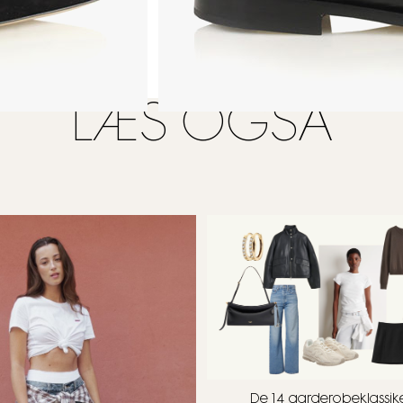
LÆS OGSÅ
FOT
De 14 garderobeklassike