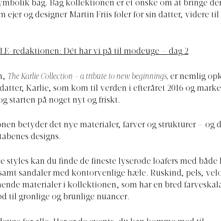
symbolik bag. Bag kollektionen er et ønske om at bringe d
 ejer og designer Martin Friis føler for sin datter, videre t
LE-redaktionen: Dét har vi på til modeuge – dag 2
n,
The Karlie Collection – a tribute to new beginnings,
er nemlig opk
 datter, Karlie, som kom til verden i efteråret 2016 og mark
g starten på noget nyt og friskt.
onen betyder det nye materialer, farver og strukturer – og d
tabenes designs.
e styles kan du finde de fineste lyserøde loafers med båd
 samt sandaler med kontorvenlige hæle. Ruskind, pels, vel
nde materialer i kollektionen, som har en bred farveskala
ød til grønlige og brunlige nuancer.