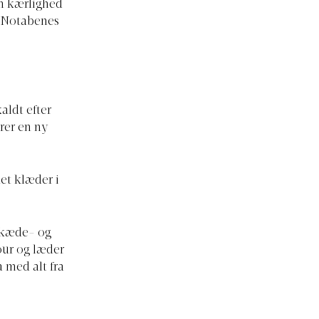
en kærlighed
il Notabenes
aldt efter
erer en ny
et klæder i
e kæde- og
our og læder
 med alt fra