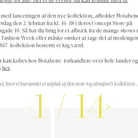
euge for alle: Her er de events, du kan komme med til
e med lanceringen af den nye kollektion, afholder Notaben
rsdag den 2. februar fra kl. 16-18 i deres Concept Store på
gade 10. Så har du brug for et afbræk fra de mange shows
Fashion Week eller måske ønsker at tage del af modeugen
S17-kollektion bestemt et kig værd.
n kan købes hos Notabene-forhandlere over hele landet og
n
her
.
iet, hvor vi har samlet et udpluk af den store (og ultrafine!) kollektion…
1
/
14