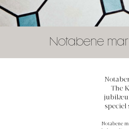
Notabene marke
Notabene
The K
jubilæu
speciel
Notabene mar