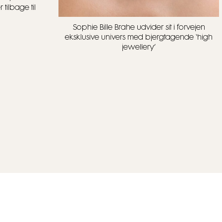
tilbage til
Sophie Bille Brahe udvider sit i forvejen
eksklusive univers med bjergtagende ‘high
jewellery’