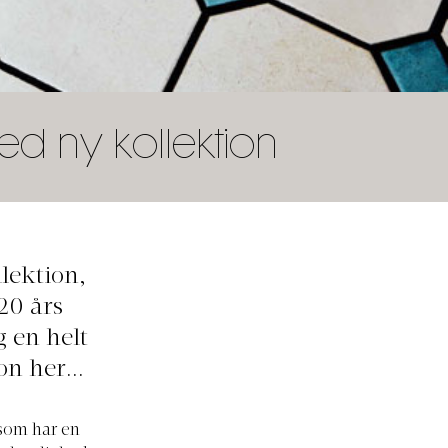
d ny kollektion
llektion,
20 års
 en helt
n her...
som har en