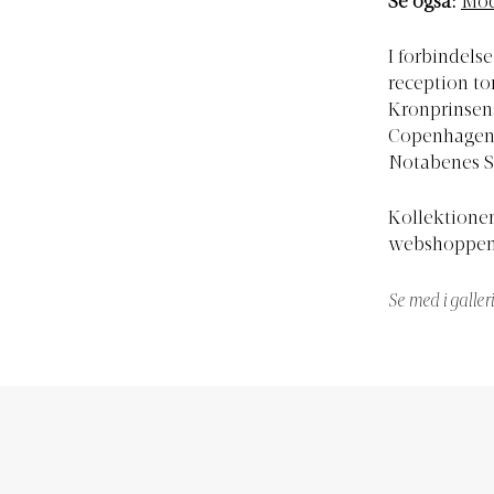
Se også:
Mod
I forbindels
reception to
Kronprinsens
Copenhagen 
Notabenes S
Kollektione
webshoppe
Se med i galler