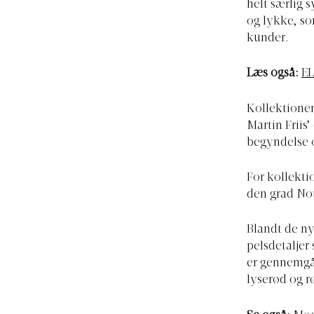
helt særlig 
og lykke, som
kunder.
Læs også:
EL
Kollektione
Martin Friis’
begyndelse o
For kollekti
den grad No
Blandt de ny
pelsdetaljer
er gennemgåe
lyserød og r