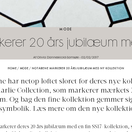
MODE
rer 20 års jubilæum me
Af Olivia Danneskiold-Samsøe
-
02/02/2017
HOME
/
MODE
/
NOTABENE MARKERER 20 ÅRS JUBILÆUM MED NY KOLLEKTION
 har netop løftet sløret for deres nye ko
arlie Collection, som markerer mærkets 
m. Og bag den fine kollektion gemmer sig
 symbolik. Læs mere om den nye kollektio
kerer deres 20 års jubilæum med en fin SS17-kollektion, 