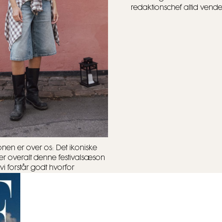
redaktionschef altid vender 
onen er over os: Det ikoniske
r overalt denne festivalsæson
vi forstår godt hvorfor