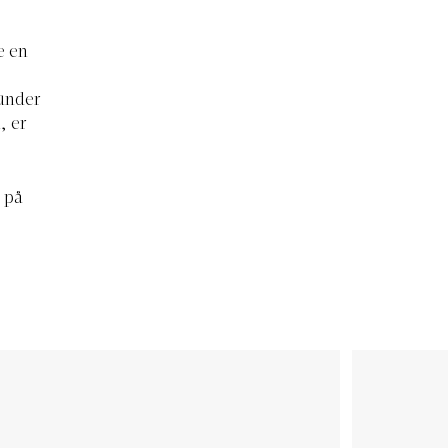
e en
 under
, er
 på