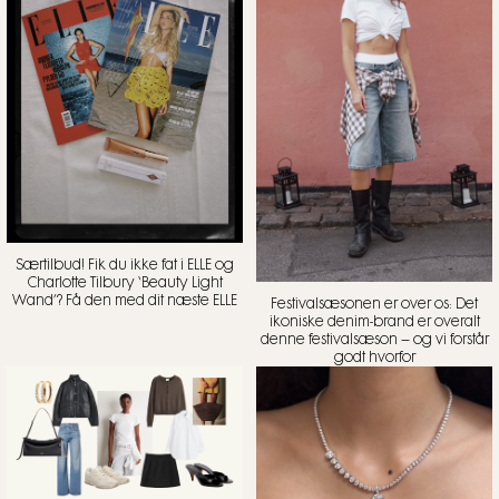
Særtilbud! Fik du ikke fat i ELLE og
Charlotte Tilbury ‘Beauty Light
Wand’? Få den med dit næste ELLE
Festivalsæsonen er over os: Det
ikoniske denim-brand er overalt
denne festivalsæson – og vi forstår
godt hvorfor