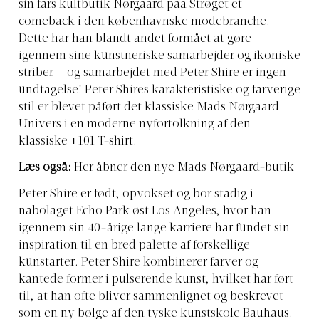
sin fars kultbutik Nørgaard paa Strøget et
comeback i den københavnske modebranche.
Dette har han blandt andet formået at gøre
igennem sine kunstneriske samarbejder og ikoniske
striber – og samarbejdet med Peter Shire er ingen
undtagelse! Peter Shires karakteristiske og farverige
stil er blevet påført det klassiske Mads Nørgaard
Univers i en moderne nyfortolkning af den
klassiske #101 T-shirt.
Læs også:
Her åbner den nye Mads Nørgaard-butik
Peter Shire er født, opvokset og bor stadig i
nabolaget Echo Park øst Los Angeles, hvor han
igennem sin 40-årige lange karriere har fundet sin
inspiration til en bred palette af forskellige
kunstarter. Peter Shire kombinerer farver og
kantede former i pulserende kunst, hvilket har ført
til, at han ofte bliver sammenlignet og beskrevet
som en ny bølge af den tyske kunstskole Bauhaus.