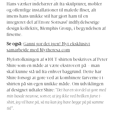
Hans værker indebærer alt fra skulpturer, møbler
og offentlige installationer til malede fliser, alt
imens hans unikke stil har gjort ham til en
integreret del af Ettore Sottsass’ indflydelsesrige
design kollektiv, Memphis Group, i begyndelsen af
firserne.
Se også:
Ganni gør det igen! Nyt eksklusivt
samarbejde med Mytheresa.com
Nyfortolkningen af #101 T-shirten beskrives af Peter
Shire som en måde at være ekstrovert på – man
skal kunne stå ud fra enhver baggrund. Dette har
Shire forsøgt at gøre ved at kombinere farverne i t-
shirten på sin egen unikke måde. Om udviklingen
af designet udtaler Shire:
”Det har en stor del at gøre med
min basale neurose, som er, at jeg ikke ved hvilken farve t-
shirt, jeg vil have på, så nu kan jeg have begge på på samme
tid”
.