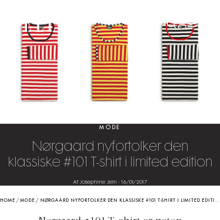
MODE
Nørgaard nyfortolker den
klassiske #101 T-shirt i limited edition
Af Josephine Jein
-
16/01/2017
HOME
/
MODE
/
NØRGAARD NYFORTOLKER DEN KLASSISKE #101 T-SHIRT I LIMITED EDITION