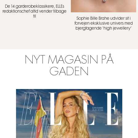
De 14 garderobeklassikere, ELLEs
redaktionschef altid vender tilbage
til
Sophie Bille Brahe udvider sit i
forvejen eksklusive univers med
bjergtagende ‘high jewellery’
NYT MAGASIN PÅ
GADEN