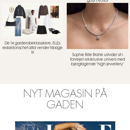
godt hvorfor
De 14 garderobeklassikere, ELLEs
redaktionschef altid vender tilbage
til
Sophie Bille Brahe udvider sit i
forvejen eksklusive univers med
bjergtagende ‘high jewellery’
NYT MAGASIN PÅ
GADEN