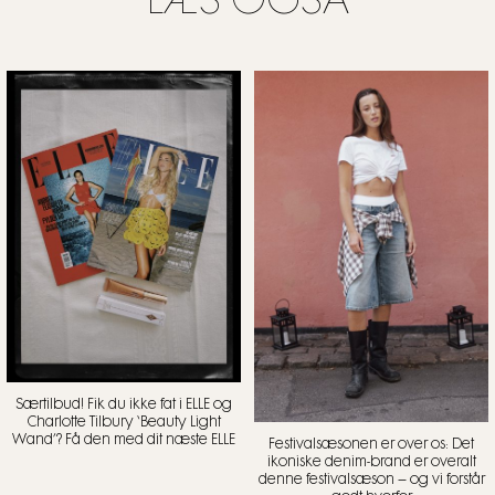
LÆS OGSÅ
Særtilbud! Fik du ikke fat i ELLE og
Charlotte Tilbury ‘Beauty Light
Wand’? Få den med dit næste ELLE
Festivalsæsonen er over os: Det
ikoniske denim-brand er overalt
denne festivalsæson – og vi forstår