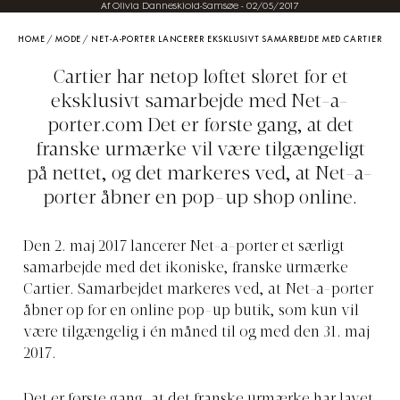
Af Olivia Danneskiold-Samsøe
-
02/05/2017
HOME
/
MODE
/
NET-A-PORTER LANCERER EKSKLUSIVT SAMARBEJDE MED CARTIER
Cartier har netop løftet sløret for et
eksklusivt samarbejde med
Net-a-
porter.com
Det er første gang, at det
franske urmærke vil være tilgængeligt
på nettet, og det markeres ved, at Net-a-
porter åbner en pop-up shop online.
Den 2. maj 2017 lancerer Net-a-porter et særligt
samarbejde med det ikoniske, franske urmærke
Cartier. Samarbejdet markeres ved, at Net-a-porter
åbner op for en online pop-up butik, som kun vil
være tilgængelig i én måned til og med den 31. maj
2017.
Det er første gang, at det franske urmærke har lavet