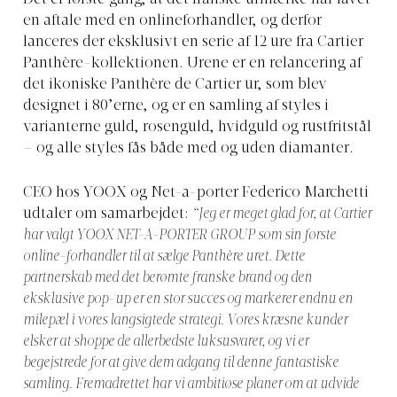
en aftale med en onlineforhandler, og derfor
lanceres der eksklusivt en serie af 12 ure fra Cartier
Panthère-kollektionen. Urene er en relancering af
det ikoniske Panthère de Cartier ur, som blev
designet i 80’erne, og er en samling af styles i
varianterne guld, rosenguld, hvidguld og rustfritstål
– og alle styles fås både med og uden diamanter.
CEO hos YOOX og Net-a-porter Federico Marchetti
udtaler om samarbejdet:
“Jeg er meget glad for, at Cartier
har valgt YOOX NET-A-PORTER GROUP som sin første
online-forhandler til at sælge Panthère uret. Dette
partnerskab med det berømte franske brand og den
eksklusive pop-up er en stor succes og markerer endnu en
milepæl i vores langsigtede strategi. Vores kræsne kunder
elsker at shoppe de allerbedste luksusvarer, og vi er
begejstrede for at give dem adgang til denne fantastiske
samling. Fremadrettet har vi ambitiøse planer om at udvide