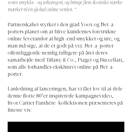
vores smykke- og urkategori, og bringe flere ikoniske stærke
mærker til en global online verden. “
Partnerskabet styrker i den grad Yoox og Net-a-
porters planer om at blive kundernes foretrukne
online leverandør af high-end smykker og ure, og
man må sige, at de er godt på vej. Net-a-porter
offentliggjorde nemlig tidligere på året deres
samarbejde med Tiffany & Co., Piaget og Buccellati,
som alle forhandles eksklusivt online på Net-a-
porter.
I anledning af lanceringen, har vi fået lov til at dele
denne flotte 80’er inspirerede kampagnevideo,
hvor Cartier Panthère-kollektionen præsenteres på
fineste vis: