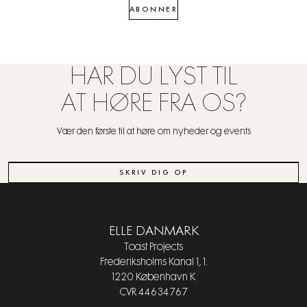
ABONNER
HAR DU LYST TIL
AT HØRE FRA OS?
Vær den første til at høre om nyheder og events
SKRIV DIG OP
ELLE DANMARK
Toast Projects
Frederiksholms Kanal 1, 1.
1220 København K
CVR 44634767