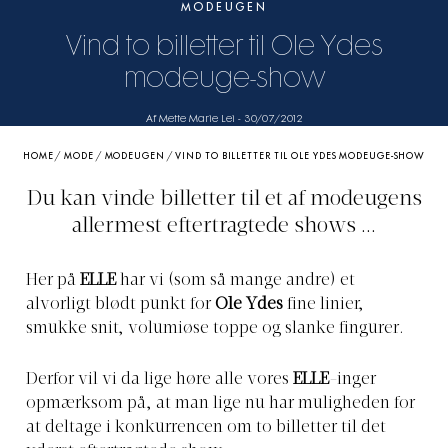
MODEUGEN
Vind to billetter til Ole Ydes
modeuge-show
Af Mette Marie Lei
-
30/07/2012
HOME
/
MODE
/
MODEUGEN
/
VIND TO BILLETTER TIL OLE YDES MODEUGE-SHOW
Du kan vinde billetter til et af modeugens
allermest eftertragtede shows ...
Her på
ELLE
har vi (som så mange andre) et
alvorligt blødt punkt for
Ole Ydes
fine linier,
smukke snit, volumiøse toppe og slanke fingurer.
Derfor vil vi da lige høre alle vores
ELLE
-inger
opmærksom på, at man lige nu har muligheden for
at deltage i konkurrencen om to billetter til det