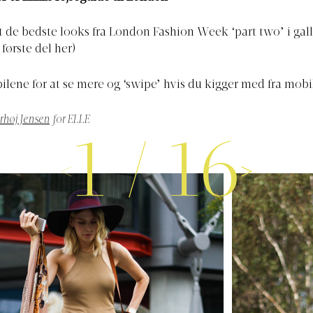
t de bedste looks fra London Fashion Week ‘part two’ i gall
 første del her
)
pilene for at se mere og ‘swipe’ hvis du kigger med fra mobi
rhøj Jensen
for ELLE
1
/
16