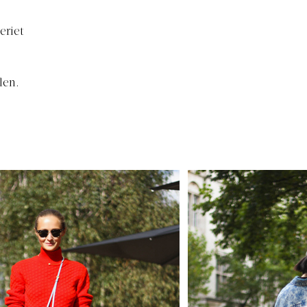
eriet
len.