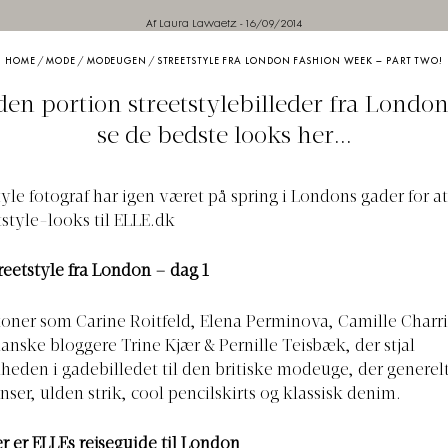
Af Laura Lawaetz
-
16/09/2014
HOME
/
MODE
/
MODEUGEN
/
STREETSTYLE FRA LONDON FASHION WEEK – PART TWO!
den portion streetstylebilleder fra London
se de bedste looks her...
tyle fotograf har igen været på spring i Londons gader for at
tstyle-looks til
ELLE.dk
reetstyle fra London – dag 1
ikoner som Carine Roitfeld, Elena Perminova, Camille Charr
anske bloggere Trine Kjær & Pernille Teisbæk, der stjal
den i gadebilledet til den britiske modeuge, der generel
nser, ulden strik, cool pencilskirts og klassisk denim.
r er ELLEs rejseguide til London