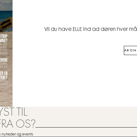
Vil du have ELLE ind ad døren hver m
ABON
ST TIL
FRA OS?
om nyheder og events