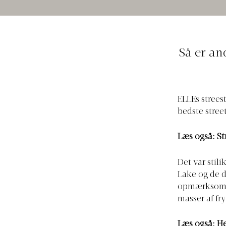
Så er an
ELLEs strees
bedste stree
Læs også:
St
Det var stil
Lake og de d
opmærksomhe
masser af fry
Læs også:
He