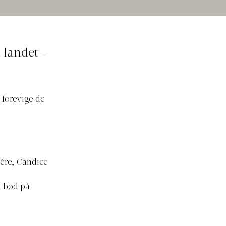
 landet -
 forevige de
ière, Candice
t bød på