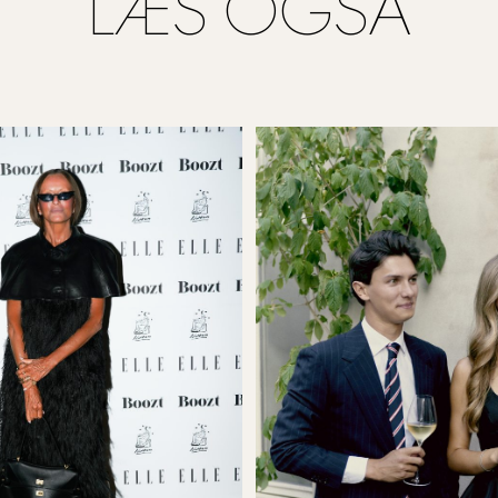
LÆS OGSÅ
LONDON FASHION WEEK
LO
Foto: Marie Myrhøj Jensen
Fot