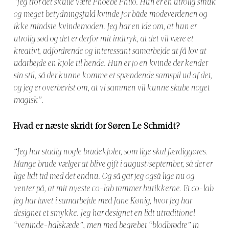
“Jeg tror det skulle være Phoebe Philo. Hun er en utrolig smuk
og meget betydningsfuld kvinde for både modeverdenen og
ikke mindste kvindemoden. Jeg har en ide om, at hun er
utrolig sød og det er derfor mit indtryk, at det vil være et
kreativt, udfordrende og interessant samarbejde at få lov at
udarbejde en kjole til hende. Hun er jo en kvinde der kender
sin stil, så der kunne komme et spændende samspil ud af det,
og jeg er overbevist om, at vi sammen vil kunne skabe noget
magisk”.
Hvad er næste skridt for Søren Le Schmidt?
“Jeg har stadig nogle brudekjoler, som lige skal færdiggøres.
Mange brude vælger at blive gift i august/september, så der er
lige lidt tid med det endnu. Og så går jeg også lige nu og
venter på, at mit nyeste co-lab rammer butikkerne. Et co-lab
jeg har lavet i samarbejde med Jane Kønig, hvor jeg har
designet et smykke. Jeg har designet en lidt utraditionel
“veninde-halskæde”, men med begrebet “blodbrødre” in