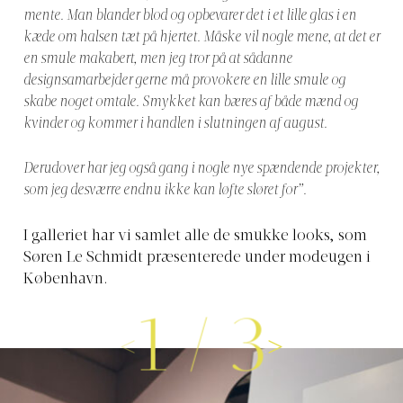
mente. Man blander blod og opbevarer det i et lille glas i en
kæde om halsen tæt på hjertet. Måske vil nogle mene, at det er
en smule makabert, men jeg tror på at sådanne
designsamarbejder gerne må provokere en lille smule og
skabe noget omtale. Smykket kan bæres af både mænd og
kvinder og kommer i handlen i slutningen af august.
Derudover har jeg også gang i nogle nye spændende projekter,
som jeg desværre endnu ikke kan løfte sløret for”.
I galleriet har vi samlet alle de smukke looks, som
Søren Le Schmidt præsenterede under modeugen i
København.
1
/
3