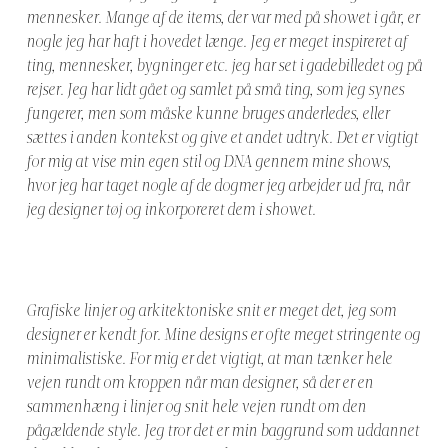
mennesker. Mange af de items, der var med på showet i går, er
nogle jeg har haft i hovedet længe. Jeg er meget inspireret af
ting, mennesker, bygninger etc. jeg har set i gadebilledet og på
rejser. Jeg har lidt gået og samlet på små ting, som jeg synes
fungerer, men som måske kunne bruges anderledes, eller
sættes i anden kontekst og give et andet udtryk. Det er vigtigt
for mig at vise min egen stil og DNA gennem mine shows,
hvor jeg har taget nogle af de dogmer jeg arbejder ud fra, når
jeg designer tøj og inkorporeret dem i showet.
Grafiske linjer og arkitektoniske snit er meget det, jeg som
designer er kendt for. Mine designs er ofte meget stringente og
minimalistiske. For mig er det vigtigt, at man tænker hele
vejen rundt om kroppen når man designer, så der er en
sammenhæng i linjer og snit hele vejen rundt om den
pågældende style. Jeg tror det er min baggrund som uddannet