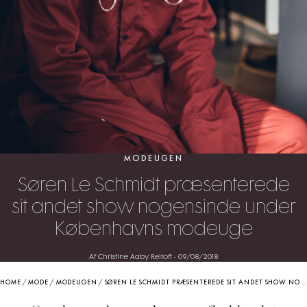
MODEUGEN
Søren Le Schmidt præsenterede
sit andet show nogensinde under
Københavns modeuge
Af Christine Aaby Reitoft
-
09/08/2018
HOME
/
MODE
/
MODEUGEN
/
SØREN LE SCHMIDT PRÆSENTEREDE SIT ANDET SHOW NOGENSINDE UNDER KØBENHAVNS MODEUGE