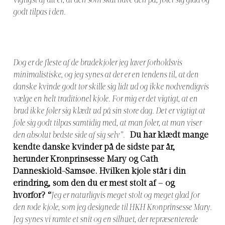
vigtigst af alt er, at den som skal have den på, føler sig glad og
godt tilpas i den.
Dog er de fleste af de brudekjoler jeg laver forholdsvis
minimalistiske, og jeg synes at der er en tendens til, at den
danske kvinde godt tør skille sig lidt ud og ikke nødvendigvis
vælge en helt traditionel kjole. For mig er det vigtigt, at en
brud ikke føler sig klædt ud på sin store dag. Det er vigtigt at
føle sig godt tilpas samtidig med, at man føler, at man viser
den absolut bedste side af sig selv”.
Du har klædt mange
kendte danske kvinder på de sidste par år,
herunder Kronprinsesse Mary og Cath
Danneskiold-Samsøe. Hvilken kjole står i din
erindring, som den du er mest stolt af – og
hvorfor?
“
Jeg er naturligvis meget stolt og meget glad for
den røde kjole, som jeg designede til HKH Kronprinsesse Mary.
Jeg synes vi ramte et snit og en silhuet, der repræsenterede