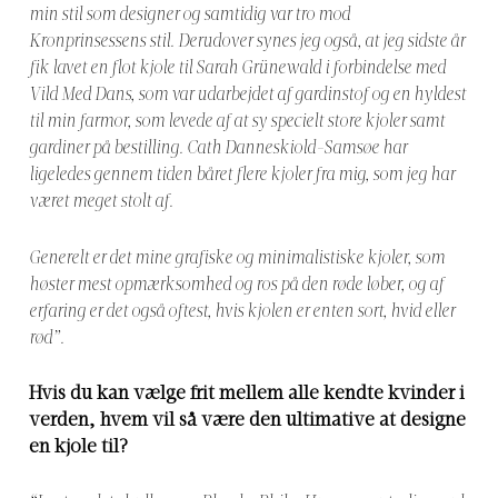
min stil som designer og samtidig var tro mod
Kronprinsessens stil. Derudover synes jeg også, at jeg sidste år
fik lavet en flot kjole til Sarah Grünewald i forbindelse med
Vild Med Dans, som var udarbejdet af gardinstof og en hyldest
til min farmor, som levede af at sy specielt store kjoler samt
gardiner på bestilling. Cath Danneskiold-Samsøe har
ligeledes gennem tiden båret flere kjoler fra mig, som jeg har
været meget stolt af.
Generelt er det mine grafiske og minimalistiske kjoler, som
høster mest opmærksomhed og ros på den røde løber, og af
erfaring er det også oftest, hvis kjolen er enten sort, hvid eller
rød”.
Hvis du kan vælge frit mellem alle kendte kvinder i
verden, hvem vil så være den ultimative at designe
en kjole til?