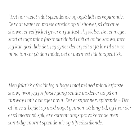
“Det har været vildt spændende og også lidt nervepirrende.
Der har været en masse arbejde op til showet, så det at se
showet er vellykket giver en fantastisk følelse. Det er meget
stort at tage mine første skridt ind i dét at holde shows, men
jeg kan godt lide det. Jeg synes det er fedt at få lov til at vise
mine tanker på den måde, det er nærmest lidt terapeutisk.
Men faktisk afholdt jeg tilbage i maj måned mit allerførste
show, hvor jeg for første gang sendte modeller ud på en
runway i mit helt eget navn. Det er super nervepirrende – Dét
at have arbejdet op mod noget gennem så lang tid, og hvor der
er så meget på spil, er ekstremt angstprovokerende men
samtidig enormt spændende og tilfredsstillende.