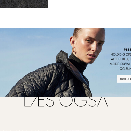
LÆS OGSÅ