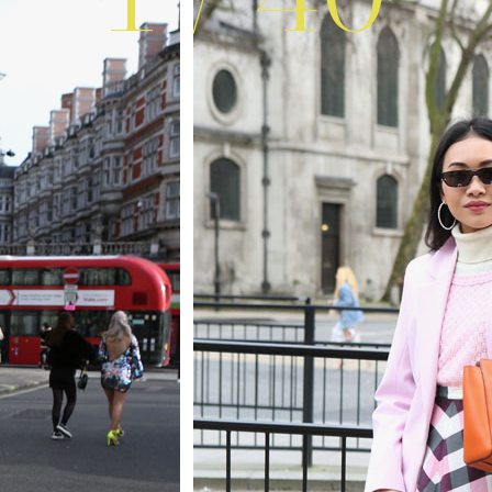
1
/
40