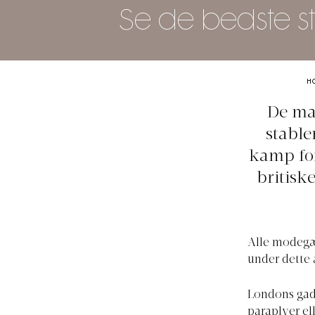
Se de bedste s
H
De ma
stable
kamp for
britisk
Alle modegæs
under dette 
Londons gade
paraplyer ell