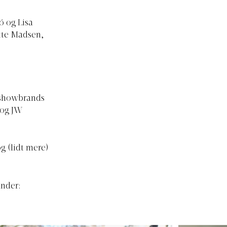
ó og Lisa
ette Madsen,
e showbrands
 og JW
g (lidt mere)
under: