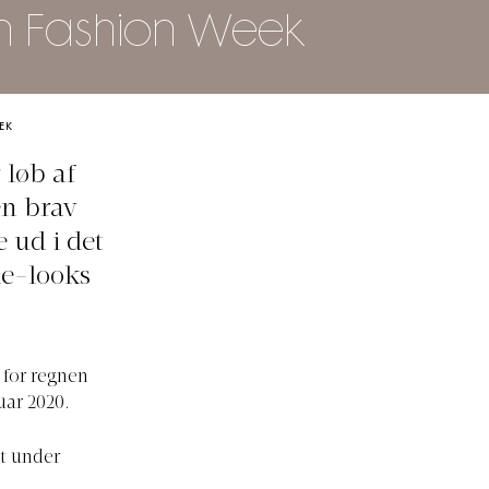
on Fashion Week
EK
løb af
en brav
 ud i det
le-looks
 for regnen
uar 2020.
t under