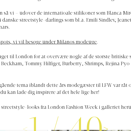
 så vi – udover de internatioale stilikoner som Blanca Mir
 danske streetstyle-darlings som bl.a. Emili Sindlev, Jean
mars.
spots, vi vil besøge under Milanos modeuge
.
taget til London for at overvære nogle af de største britisk
a Beckham, Tommy Hilfiger, Burberry, Shrimps, Rejina Pyo
ende tema iblandt dette års modegæster til LFW var råt o
 du kan lade dig inspirere af det hele lige her!
 streetstyle-looks fra London Fashion Week i galleriet her