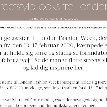
treetstyle-looks fra Lond
Af Simone Erica Rosenlund
-
18/02/2020
OME
/
MODE
/
MODEUGEN
/
SE DE BEDSTE STREETSTYLE-LOOKS FRA LONDON FASHION WE
nge gæster til London Fashion Week, der 
n fra den 13-17 februar 2020, kæmpede 
 at holde sig tørre og stadig se formidable
e februarvejr. Se de mange flotte streetsty
og lad dig inspirere her.
terne til London Fashion Week forsøgte at holde sig tørre
års A/W 2020-modeuge, som løb af stablen fra d. 13-17 febr
r var fyldt med flotte modegæster, der bevægede sig rund
er stod i læ for regnen under butiksfacader eller tage.