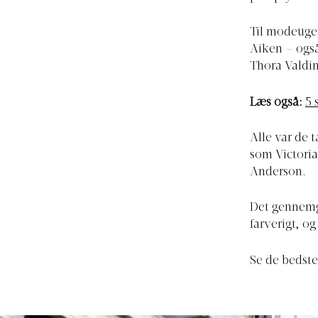
Til modeugen
Aiken – også
Thora Valdi
Læs også:
5 
Alle var de 
som Victori
Anderson.
Det gennemgå
farverigt, og
Se de bedste