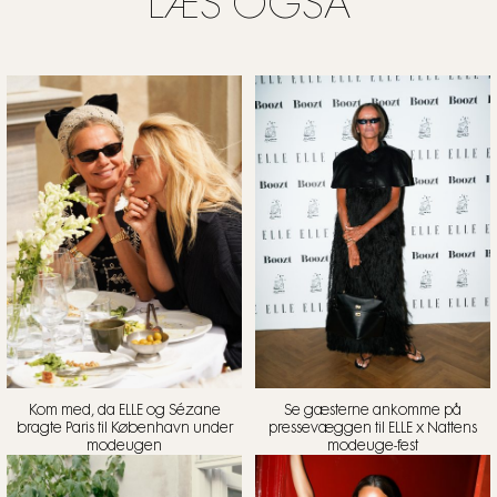
LÆS OGSÅ
Kom med, da ELLE og Sézane
Se gæsterne ankomme på
bragte Paris til København under
pressevæggen til ELLE x Nattens
modeugen
modeuge-fest