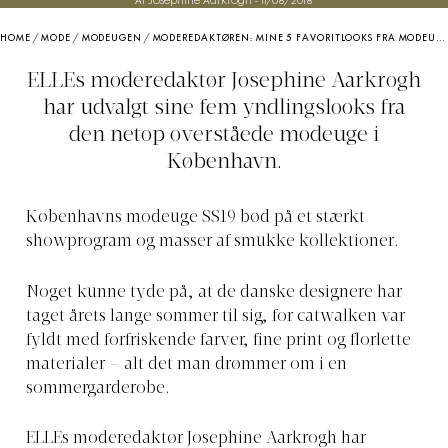
Af Josephine Aarkrogh
-
11/08/2018
HOME
/
MODE
/
MODEUGEN
/
MODEREDAKTØREN: MINE 5 FAVORITLOOKS FRA MODEUGEN I KØBENHAVN
ELLEs moderedaktør Josephine Aarkrogh
har udvalgt sine fem yndlingslooks fra
den netop overståede modeuge i
København.
Københavns modeuge SS19 bød på et stærkt
showprogram og masser af smukke kollektioner.
Noget kunne tyde på, at de danske designere har
taget årets lange sommer til sig, for catwalken var
fyldt med forfriskende farver, fine print og florlette
materialer – alt det man drømmer om i en
sommergarderobe.
ELLEs moderedaktør Josephine Aarkrogh har