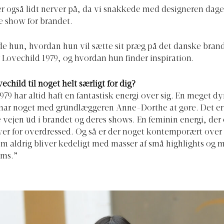
er også lidt nerver på, da vi snakkede med designeren dag
e show for brandet.
de hun, hvordan hun vil sætte sit præg på det danske bran
or Lovechild 1979, og hvordan hun finder inspiration.
child til noget helt særligt for dig?
979 har altid haft en fantastisk energi over sig. En meget 
har noget med grundlæggeren Anne-Dorthe at gøre. Det er 
 vejen ud i brandet og deres shows. En feminin energi, der
iver for overdressed. Og så er der noget kontemporært over
m aldrig bliver kedeligt med masser af små highlights og 
ems.”