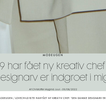
MODEUGEN
9 har fået ny kreativ che
esignarv er indgroet i mi
Af Christoffer Mygind Juul
-
09/08/2022
MODEUGEN
/
LOVECHILD 1979 HAR FÅET NY KREATIV CHEF: “DEN DANSKE DESIGNARV ER