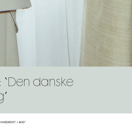
f: “Den danske
g”
 INDGROET I MIG”