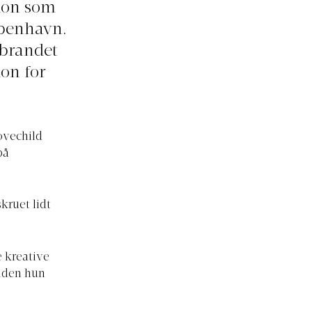
tion som
øbenhavn.
 brandet
ion for
ovechild
på
kruet lidt
e kreative
siden hun