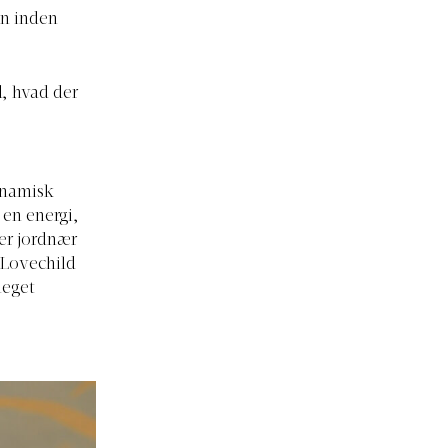
en inden
d, hvad der
dynamisk
en energi,
 er jordnær
 Lovechild
meget