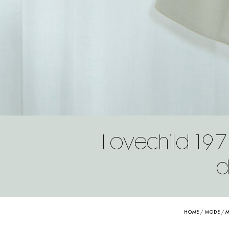
Lovechild 197
d
HOME
/
MODE
/