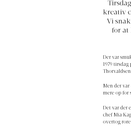
Tirsdag
kreativ 
Vi snak
for at
Der var smu
1979 tirsdag
Thorvaldse
Men der var 
mere op for 
Det var der e
chef Mia Kap
overtog rore