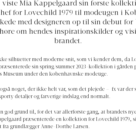
 viste Mia Kappelgaard sin første kollek
chef for Lovechild 1979 til modeugen i K
kede med designeren op til sin debut for
 høre om hendes inspirationskilder og vis
brandet.
kke silhuetter med moderne snit, som vi kender dem, da L
 præsenterede sin spring/summer 2023-kollektion i gården 
ns Museum under den københavnske modeuge.
også noget, der ikke helt var, som det plejede – fx var der s
sporty detaljer og farverige indslag end normalt.
n god grund til, for det var allerførste gang, at brandets ny
pelgaard præsenterede en kollektion for Lovechild 1979, 
t fra grundlægger Anne-Dorthe Larsen.