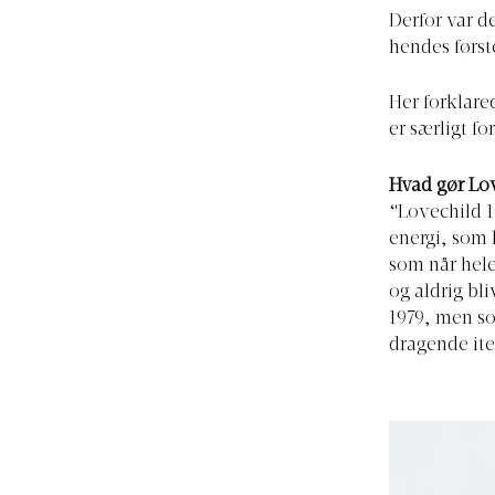
Derfor var d
hendes først
Her forklare
er særligt f
Hvad gør Love
“Lovechild 1
energi, som 
som når hele
og aldrig bl
1979, men so
dragende it