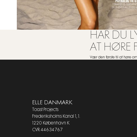
HAR DU LY
AT HØRE 
Vær den første til at høre 
ELLE DANMARK
Toast Projects
Frederiksholms Kanal 1, 1.
1220 København K
CVR 44634767