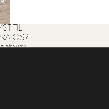
ST TIL
FRA OS?
om nyheder og events