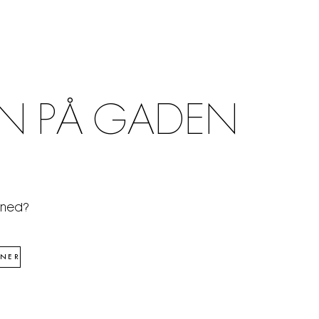
N PÅ GADEN
åned?
NER