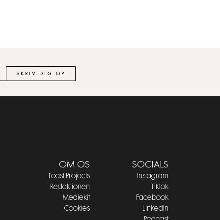
SKRIV DIG OP
OM OS
SOCIALS
Toast Projects
Instagram
Redaktionen
Tiktok
Mediekit
Facebook
Cookies
LinkedIn
Podcast