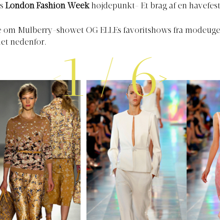
es
London Fashion Week
højdepunkt- Et brag af en havefest
ne om Mulberry-showet OG ELLEs favoritshows fra modeug
iet nedenfor.
1
/
6