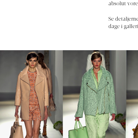
absolut vor
Se detaljer
dage i galler