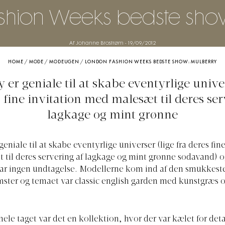
shion Weeks bedste show
Af Johanne Brostrøm
-
19/09/2012
HOME
/
MODE
/
MODEUGEN
/
LONDON FASHION WEEKS BEDSTE SHOW: MULBERRY
 er geniale til at skabe eventyrlige univer
s fine invitation med malesæt til deres ser
lagkage og mint grønne
geniale til at skabe eventyrlige universer (lige fra deres fin
til deres servering af lagkage og mint grønne sodavand) o
ar ingen undtagelse. Modellerne kom ind af den smukkeste
omster og temaet var classic english garden med kunstgræs 
hele taget var det en kollektion, hvor der var kælet for det