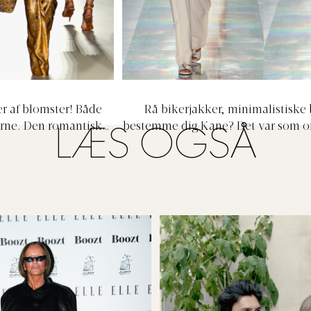
r af blomster! Både
Rå bikerjakker, minimalistiske 
kerne. Den romantiske
bestemme dig Kane? Det var som om
LÆS OGSÅ
 abrikos fuldente den
sig for, hvilken stilart han ville fo
fekt.
at dyrke dem alle sammen. Forvirr
godt. For til, at binde kollektione
hvid, lyse candy colours og dryp 
nedtonet styling. Vi er ELLE