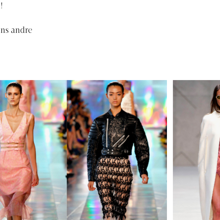
!
ens andre