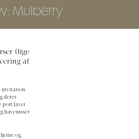
: Mulberry
ser (lige
vering af
e invitation
g deres
 port lavet
og havenisser
aljerne og