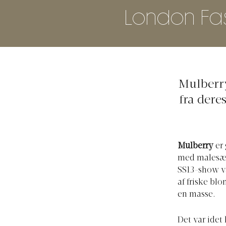
London Fa
Mulberry
fra dere
Mulberry
er 
med malesæt 
SS13-show v
af friske bl
en masse.
Det var idet 