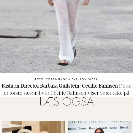
FOTO: COPENHAGEN FASHION WEEK
Fashion Director Barbara Gullstein: Cecilie Bahnsen
Dette
er første sæson hvor Cecilie Bahnsen viser os sit take på
LÆS OGSÅ
jakkesættet, og jeg synes virkelig at det har lykkedes
hende at skabe et look der afviger fra hendes typiske
silhuet, men stadig har Cecilie Bahnsen ånden med sig.