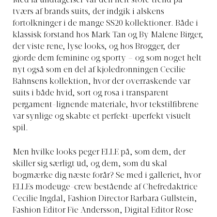
Med få undtagelser var den helt store trend på
tværs af brands suits, der indgik i alskens
fortolkninger i de mange SS20 kollektioner. Både i
klassisk forstand hos Mark Tan og By Malene Birger,
der viste rene, lyse looks, og hos Brøgger, der
gjorde dem feminine og sporty – og som noget helt
nyt også som en del af kjoledronningen Cecilie
Bahnsens kollektion, hvor der overraskende var
suits i både hvid, sort og rosa i transparent
pergament-lignende materiale, hvor tekstilfibrene
var synlige og skabte et perfekt-uperfekt visuelt
spil.
Men hvilke looks peger ELLE på, som dem, der
skiller sig særligt ud, og dem, som du skal
bogmærke dig næste forår? Se med i galleriet, hvor
ELLEs modeuge-crew bestående af Chefredaktrice
Cecilie Ingdal, Fashion Director Barbara Gullstein,
Fashion Editor Fie Andersson, Digital Editor Rose