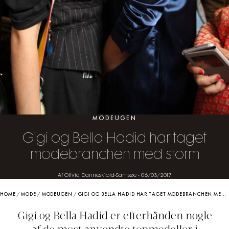
MODEUGEN
Gigi og Bella Hadid har taget
modebranchen med storm
Af Olivia Danneskiold-Samsøe
-
06/03/2017
HOME
/
MODE
/
MODEUGEN
/
GIGI OG BELLA HADID HAR TAGET MODEBRANCHEN MED STORM
Gigi og Bella Hadid er efterhånden nogle