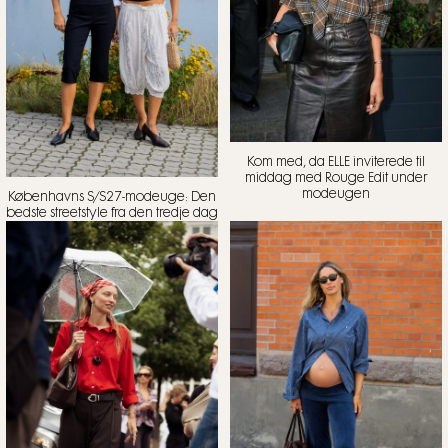
Kom med, da ELLE inviterede til
middag med Rouge Edit under
modeugen
Københavns S/S27-modeuge: Den
bedste streetstyle fra den tredje dag