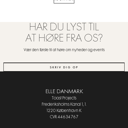
HAR DU LYST TIL
AT HØRE FRA OS?
Vær den første til at høre om nyheder og events
SKRIV DIG OP
ELLE DANMARK
Toast Projects
Frederiksholms Kanal 1, 1.
1220 København K
CVR 44634767