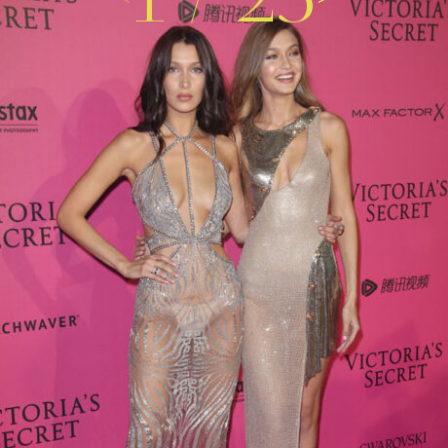
1
/
23