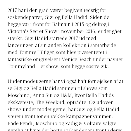
2017 har i den grad været begivenhedsrig for
søskendeparret, Gigi og Bella Hadid. Siden de
begge var i front for Balmain i 2015 og deltog i
Victoria’s Secret Show i november 2016, er det gået
stærkt. Gigi Hadid startede 2017 ud med
lanceringen af sin anden kollektion i samarbejde
med Tommy Hilfiger, som blev præsenteret i
fantastiske omgivelser i Venice Beach under navnet
Tommyland – et show, som begge søstre gik.
Under modeugerne har vi også haft fornøjelsen af at
se Gigi og Bella Hadid sammen til shows som
Moschino, Anna Sui og H&M, hvor Bella Hadids
ekskæreste, The Weeknd, optrådte. Og udover
shows under modeugerne, har Gigi og Bella Hadid
været i front for en række kampagner sammen.
Både Fendi, Moschino og Zadig & Voltaire valgte
nemlig at have det hotte søskendepar i front i deres