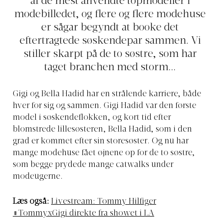
af de mest anvendte topmodeller i
modebilledet, og flere og flere modehuse
er sågar begyndt at booke det
eftertragtede søskendepar sammen. Vi
stiller skarpt på de to søstre, som har
taget branchen med storm...
Gigi og Bella Hadid har en strålende karriere, både
hver for sig og sammen. Gigi Hadid var den første
model i søskendeflokken, og kort tid efter
blomstrede lillesøsteren, Bella Hadid, som i den
grad er kommet efter sin storesøster. Og nu har
mange modehuse fået øjnene op for de to søstre,
som begge prydede mange catwalks under
modeugerne.
Læs også:
Livestream: Tommy Hilfiger
#TommyxGigi direkte fra showet i LA