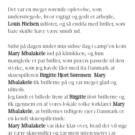
Det var en meget rørende oplevelse, som
understregede, hvor vigtigt og godt et arbejde,
Louis Nielsen
udfører, og så endda med briller, som
bare skulle have være smidt ud.
Sidst på dagen under min sidste dag i camp’en kom
Mary Mbalakele
ind på klinikken, og hun
manglede et par briller, som præcis passede til den
styrke, som jeg havde fået med fra Danmark af
skuespilleren
Birgitte Hjort Sørensen
.
Mary
Mbalakele
fik brillerne på og var meget glad og
tilfreds.
Jeg fandt et billede frem af
Birgitte
iført brillerne og
fik igennem en af vores lokale tolke forklaret
Mary
Mbalakele
, at brillernes tidligere ejer i Danmark er
en kendt skuespillerinde.
Mary Mbalakele
var ikke klar over, hvad det vil sige
at være skuespiller og var mest interesseret i at