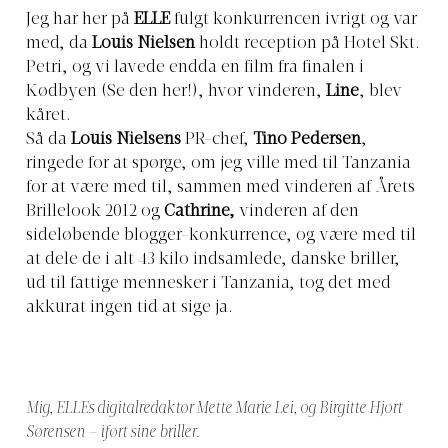
Jeg har her på
ELLE
fulgt konkurrencen ivrigt og var
med, da
Louis Nielsen
holdt reception på Hotel Skt.
Petri, og vi lavede endda en film fra finalen i
Kødbyen (
Se den her
!), hvor vinderen,
Line
, blev
kåret.
Så da
Louis Nielsens
PR-chef,
Tino Pedersen
,
ringede for at spørge, om jeg ville med til Tanzania
for at være med til, sammen med vinderen af Årets
Brillelook 2012 og
Cathrine,
vinderen af den
sideløbende blogger-konkurrence, og være med til
at dele de i alt 43 kilo indsamlede, danske briller,
ud til fattige mennesker i Tanzania, tog det med
akkurat ingen tid at sige ja.
Mig, ELLEs digitalredaktør Mette Marie Lei, og Birgitte Hjort
Sørensen – iført sine briller.