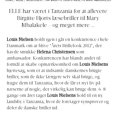
HOME
/
MODE
/
MODEUGEN
/
FRA BIRGITTE HJORTS NÆSE TIL MARY MBALAKELES
ELLE har været i Tanzania for at aflevere
Birgitte Hjorts læsebriller til Mary
Mbalakele - og meget mere ...
Louis Nielsen
holdt igen i går en konkurrence i hele
Danmark om at blive ‘Årets Brillelook 2012’, der
havde smukke
Helena Christensen
som
ambassadør. Konkurrencen har blandt andet til
formål at skabe opmærksomhed om
Louis Nielsens
hjertesag, som er at indsamle danskernes brugte
briller, som de ikke længere selv skal bruge, og
fragte dem til Tanzania, hvor de får et nyt liv på
næserne af nogle, der virkelig kan bruge dem. 6-8
gange om året tager
Louis Nielsens
hold til en ny
landsby i Tanzania, hvor de foretager synsprøver og
deler de danske briller ud.