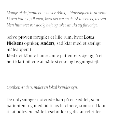
Mange af de fremmødte havde dårligt tålmodighed til at vente
i køen foran optikeren, hvor der var en del skubben og masen.
Men humøret var stadig højt og tøjet smukt og farverigt.
Selve prøven foregik i et lille rum, hvor
Louis
Nielsens
optiker,
Anders
, sad klar med et særligt
måleapperat.
Med det kunne han scanne patientens øje og få et
helt klart billede af både styrke og bygningsfejl.
Optiker, Anders, måler en lokal kvindes syn.
De oplysninger noterede han på en seddel, som
patienten tog med ud til os hjælpere, som stod klar
til at udlevere både læsebriller og distancebriller.