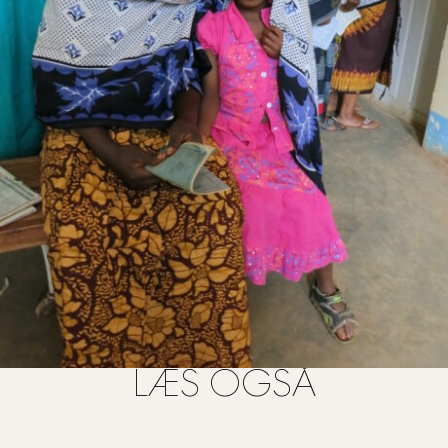
LÆS OGSÅ