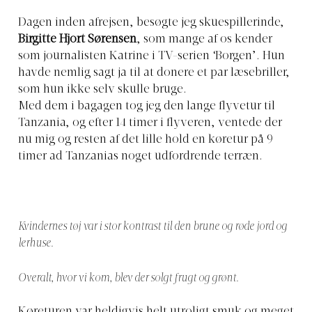
Dagen inden afrejsen, besøgte jeg skuespillerinde,
Birgitte Hjort Sørensen
, som mange af os kender
som journalisten Katrine i TV-serien ‘Borgen’. Hun
havde nemlig sagt ja til at donere et par læsebriller,
som hun ikke selv skulle bruge.
Med dem i bagagen tog jeg den lange flyvetur til
Tanzania, og efter 14 timer i flyveren, ventede der
nu mig og resten af det lille hold en køretur på 9
timer ad Tanzanias noget udfordrende terræn.
Kvindernes tøj var i stor kontrast til den brune og røde jord og
lerhuse.
Overalt, hvor vi kom, blev der solgt frugt og grønt.
Køreturen var heldigvis helt utroligt smuk og meget