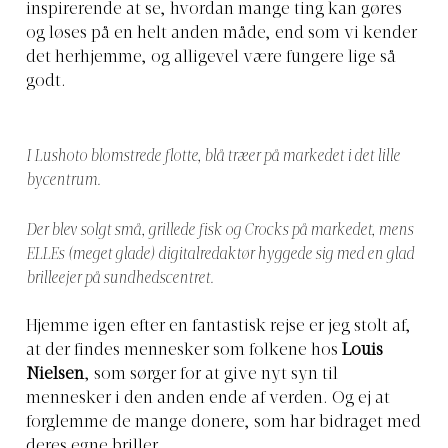
inspirerende at se, hvordan mange ting kan gøres
og løses på en helt anden måde, end som vi kender
det herhjemme, og alligevel være fungere lige så
godt.
I Lushoto blomstrede flotte, blå træer på markedet i det lille
bycentrum.
Der blev solgt små, grillede fisk og Crocks på markedet, mens
ELLEs (meget glade) digitalredaktør hyggede sig med en glad
brilleejer på sundhedscentret.
Hjemme igen efter en fantastisk rejse er jeg stolt af,
at der findes mennesker som folkene hos
Louis
Nielsen
, som sørger for at give nyt syn til
mennesker i den anden ende af verden. Og ej at
forglemme de mange donere, som har bidraget med
deres egne briller.