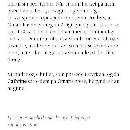
ind til sin bedstemor. Når vi kom for tæt på ham,
græd han stille og forsøgte at gemme sig.
Til synsprøven opdagede optikeren,
Anders
, at
Omari havde et meget dårligt syn og kun kunne se
op til 30% af, hvad en person med et almindeligt
syn kan. Derfor så folk på afstand slørrede ud, og vi
uvandte, hvide mennesker, som dansede omkring
ham, har virket meget skræmmende på den lille
dreng.
Vi fandt nogle briller, som passede i styrken, og da
Cathrine
satte dem på
Omari
s næse, begyndte han
at grine.
Lille Omari smeltede alle (kvinde-)hjerter på
sundhedscentret.