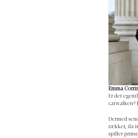
Emma Corrin
Er det egent
catwalken? I
Dermed send
rækker, da 
spiller prin