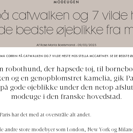
MODEUGEN
 catwalken og 7 vilde h
e bedste øjeblikke fra 
Af Rose Maria Boelsmand
-
09/03/2023
MA CORRIN PÅ CATWALKEN OG 7 VILDE HESTE HOS STELLA MCCARTNEY: SE DE BEDSTE Ø
n robothund, der hapsede tøj, til børneb
en og en genopblomstret kamelia, gik Pa
på gode øjeblikke under den netop afslu
modeuge i den franske hovedstad.
aris har det med at overstråle alt andet.
de andre store modebyer som London, New York og Milan