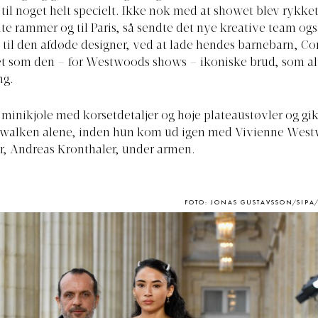
til noget helt specielt. Ikke nok med at showet blev rykket
e rammer og til Paris, så sendte det nye kreative team ogs
n til den afdøde designer, ved at lade hendes barnebarn, Co
t som den – for Westwoods shows – ikoniske brud, som al
ng.
 minikjole med korsetdetaljer og høje plateaustøvler og gi
twalken alene, inden hun kom ud igen med Vivienne We
r, Andreas Kronthaler, under armen.
FOTO: JONAS GUSTAVSSON/SIPA