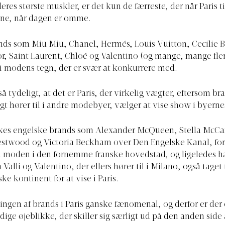
eres største muskler, er det kun de færreste, der når Paris ti
ne, når dagen er omme.
nds som Miu Miu, Chanel, Hermés, Louis Vuitton, Cecilie 
or, Saint Laurent, Chloé og Valentino (og mange, mange fler
 i modens tegn, der er svær at konkurrere med.
å tydeligt, at det er Paris, der virkelig vægter, eftersom br
ligt hører til i andre modebyer, vælger at vise show i byerne
kkes engelske brands som Alexander McQueen, Stella McCa
stwood og Victoria Beckham over Den Engelske Kanal, for 
å moden i den fornemme franske hovedstad, og ligeledes h
Valli og Valentino, der ellers hører til i Milano, også taget
e kontinent for at vise i Paris.
ingen af brands i Paris ganske fænomenal, og derfor er der
ige øjeblikke, der skiller sig særligt ud på den anden side 