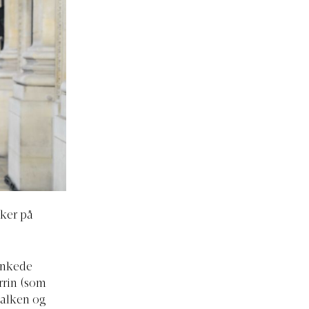
sker på
ænkede
rrin (som
walken og