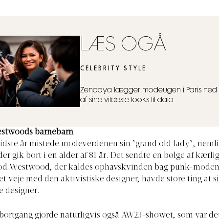
LÆS OGÅ
CELEBRITY STYLE
Zendaya lægger modeugen i Paris ned
af sine vildeste looks til dato
estwoods barnebarn
idste år mistede modeverdenen sin ’grand old lady’, neml
r gik bort i en alder af 81 år. Det sendte en bølge af kærli
d Westwood, der kaldes ophavskvinden bag punk-moden, 
t veje med den aktivistiske designer, havde store ting at 
 designer.
rtgang gjorde naturligvis også AW23-showet, som var det 