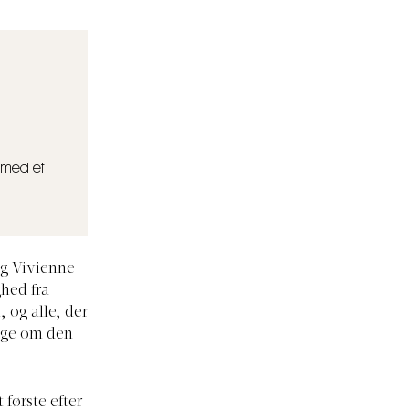
 med et
ig Vivienne
ghed fra
og alle, der
sige om den
første efter