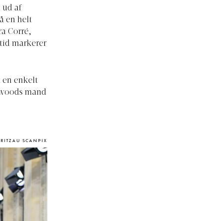
 ud af
å en helt
ra Corré,
tid markerer
k en enkelt
stwoods mand
/RITZAU SCANPIX