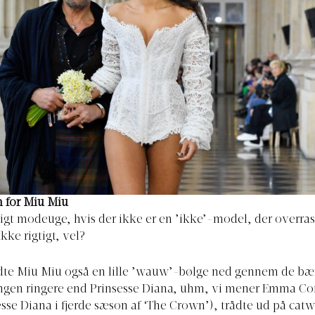
 for Miu Miu
ligt modeuge, hvis der ikke er en ’ikke’-model, der overra
kke rigtigt, vel?
te Miu Miu også en lille ’wauw’-bølge ned gennem de b
ingen ringere end Prinsesse Diana, uhm, vi mener Emma Co
sesse Diana i fjerde sæson af ‘The Crown’), trådte ud på cat