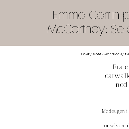
Emma Corrin på
McCartney: Se d
HOME
/
MODE
/
MODEUGEN
/
EM
Fra e
catwalk
ned 
Modeugen i P
For selvom 