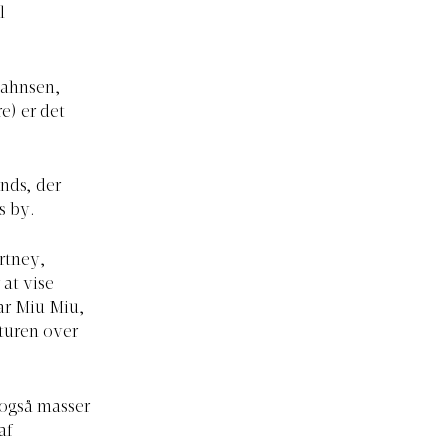
l
Bahnsen,
e) er det
ands, der
s by.
rtney,
at vise
ar Miu Miu,
 turen over
 også masser
af