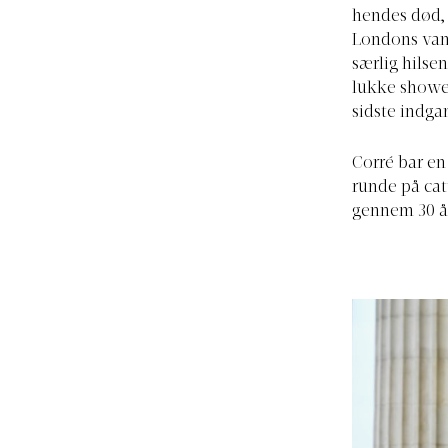
hendes død, 
Londons vant
særlig hilse
lukke showe
sidste indga
Corré bar en
runde på ca
gennem 30 å