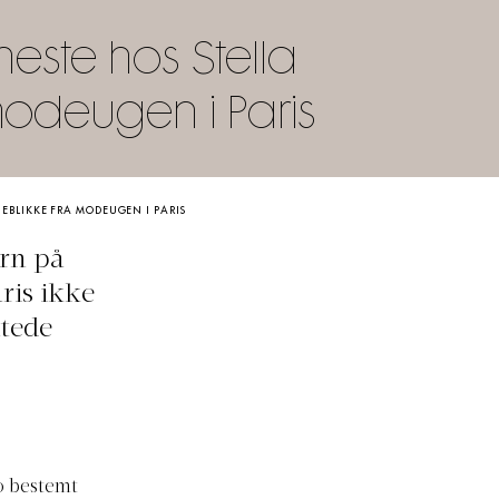
este hos Stella
modeugen i Paris
JEBLIKKE FRA MODEUGEN I PARIS
ørn på
ris ikke
ttede
o bestemt