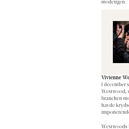
modeugen.
Vivienne W
I december s
Westwood, de
branchen mo
havde krydse
imponerende
Westwoods bo