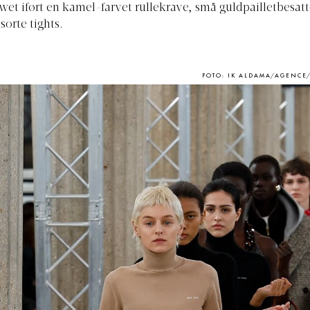
et iført en kamel-farvet rullekrave, små guldpailletbesatt
sorte tights.
FOTO: IK ALDAMA/AGENCE