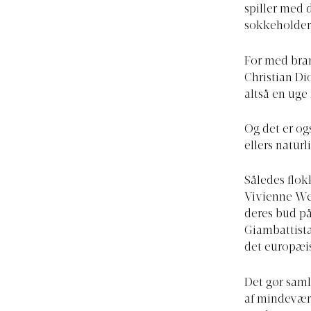
spiller med d
sokkeholder
For med bra
Christian Di
altså en uge
Og det er ogs
ellers natur
Således flo
Vivienne We
deres bud p
Giambattista 
det europæisk
Det gør saml
af mindeværd