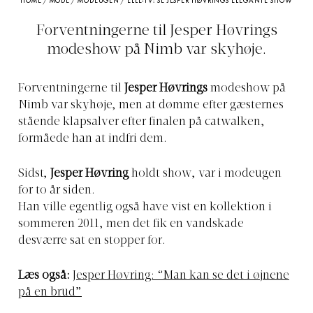
HOME
/
MODE
/
MODEUGEN
/
ELLE-TV: SE JESPER HØVRINGS ELEGANTE SHOW
Forventningerne til Jesper Høvrings
modeshow på Nimb var skyhøje.
Forventningerne til
Jesper Høvrings
modeshow på
Nimb var skyhøje, men at dømme efter gæsternes
stående klapsalver efter finalen på catwalken,
formåede han at indfri dem.
Sidst,
Jesper Høvring
holdt show, var i modeugen
for to år siden.
Han ville egentlig også have vist en kollektion i
sommeren 2011, men det fik en vandskade
desværre sat en stopper for.
Læs også:
Jesper Høvring: “Man kan se det i øjnene
på en brud”