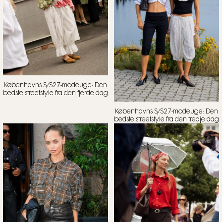
Københavns S/S27-modeuge: Den
bedste streetstyle fra den fjerde dag
Københavns S/S27-modeuge: Den
bedste streetstyle fra den tredje dag