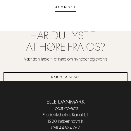
ABONNER
HAR DU LYST TIL
AT HØRE FRA OS?
Vær den første til at høre om nyheder og events
SKRIV DIG OP
ELLE DANMARK
Toast Projects
Frederiksholms Kanal 1, 1.
1220 København K
CVR 44634767