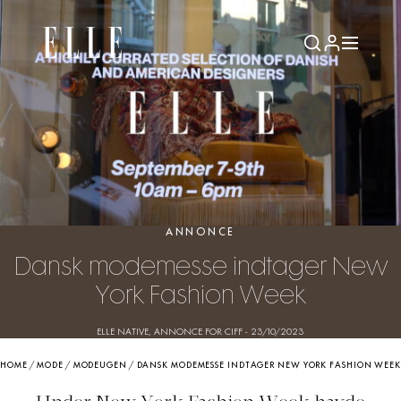
ANNONCE
Dansk modemesse indtager New
York Fashion Week
ELLE NATIVE, ANNONCE FOR CIFF
-
23/10/2023
HOME
/
MODE
/
MODEUGEN
/
DANSK MODEMESSE INDTAGER NEW YORK FASHION WEEK