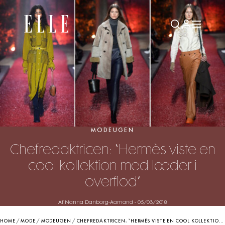
MODEUGEN
Chefredaktricen: “Hermès viste en
cool kollektion med læder i
overflod”
Af Nanna Danborg-Aamand
-
05/03/2018
HOME
/
MODE
/
MODEUGEN
/
CHEFREDAKTRICEN: “HERMÈS VISTE EN COOL KOLLEKTION MED LÆDER I OVERFLOD”