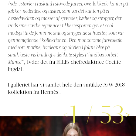
(ride-)støvler i ruskind i støvede farver, overlokkede kanter på
jakker, nederdele og tasker, som var det kanten på et
hestedækken og masser af spænder, bælter og stropper, der
trods sine stærke referencer til hestesporten gav et cool
modspil til de feminine snit og smygende silhuetter, som var
gennemgående i kollektionen. Den monocrome farveskala
med sort, marine, bordeaux og olivien i fokus blev på
smukkeste vis brudt af 4 delikate styles i ‘hindbærsorbet’.
Mums!
”, lyder det fra ELLEs chefredaktrice Cecilie
Ingdal.
I galleriet har vi samlet hele den smukke A/W 2018-
kollektion fra Hermès…
1
/
53