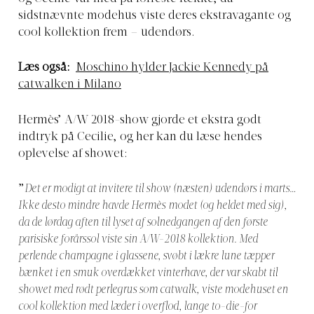
sidstnævnte modehus viste deres ekstravagante og
cool kollektion frem – udendørs.
Læs også:
Moschino hylder Jackie Kennedy på
catwalken i Milano
Hermès’ A/W 2018-show gjorde et ekstra godt
indtryk på Cecilie, og her kan du læse hendes
oplevelse af showet:
”
Det er modigt at invitere til show (næsten) udendørs i marts…
Ikke desto mindre havde
Hermès
modet (og heldet med sig),
da de lørdag aften til lyset af solnedgangen af den første
parisiske forårssol viste sin A/W-2018 kollektion. Med
perlende champagne i glassene, svøbt i lækre lune tæpper
bænket i en smuk overdækket vinterhave, der var skabt til
showet med rødt perlegrus som catwalk, viste modehuset en
cool kollektion med læder i overflod, lange to-die-for