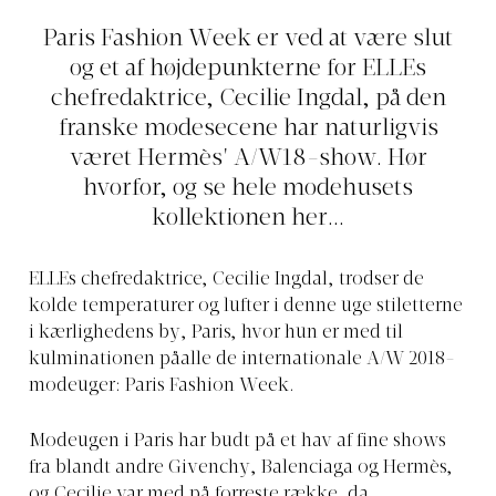
Paris Fashion Week er ved at være slut
og et af højdepunkterne for ELLEs
chefredaktrice, Cecilie Ingdal, på den
franske modesecene har naturligvis
været Hermès' A/W18-show. Hør
hvorfor, og se hele modehusets
kollektionen her...
ELLEs chefredaktrice, Cecilie Ingdal, trodser de
kolde temperaturer og lufter i denne uge stiletterne
i kærlighedens by, Paris, hvor hun er med til
kulminationen påalle de internationale A/W 2018-
modeuger: Paris Fashion Week.
Modeugen i Paris har budt på et hav af fine shows
fra blandt andre Givenchy, Balenciaga og Hermès,
og Cecilie var med på forreste række, da