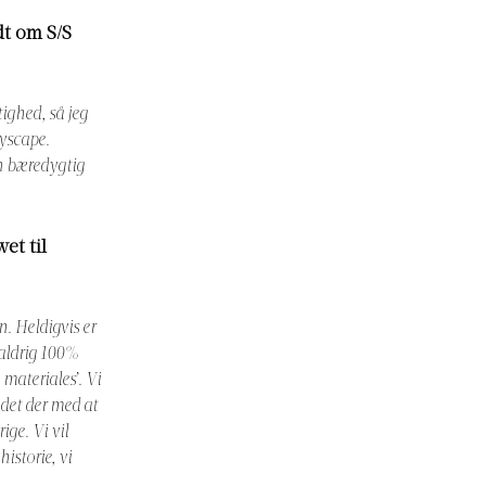
dt om S/S
tighed, så jeg
kyscape.
en bæredygtig
et til
n. Heldigvis er
aldrig 100%
 materiales’. Vi
 det der med at
ige. Vi vil
istorie, vi