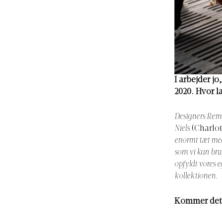
I arbejder j
2020. Hvor la
Designers Remi
Niels
(Charlo
enormt tæt med
som vi kan brug
opfyldt vores 
kollektionen.
Kommer det t