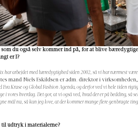
o, som du også selv kommer ind på, for at blive bæredygtige
ngt er I?
x har arbejdet med bæredygtighed siden 2002, så vi har nærmest været 
ttes mand Niels Eskildsen er adm. direktør i virksomheden,
 Eva Kruse og Global Fashion Agenda, og derfor ved vi hele tiden rigti
e i vores hverdag. Det gør, at vi også ved, hvad der er på bedding, så se
egne mål nu, så kan jeg love, at der kommer mange flere genbrugte tin
il udtryk i materialerne?