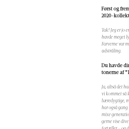
Først og fre
2020-kollekt
Tak! Jeg er jo 
havde meget lys
Farverne var me
udstråling.
Du havde din
tonerne af 
Ja, altså det h
vi kommet så l
bæredygtige, me
har også gang i
mixe generation
gerne vise div
fortæller – og 