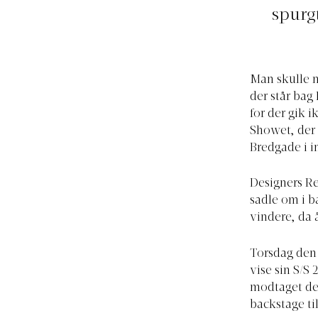
spurgt
Man skulle n
der står bag
for der gik 
Showet, der
Bredgade i i
Designers Re
sadle om i b
vindere, da 
Torsdag den
vise sin S/S
modtaget det
backstage t