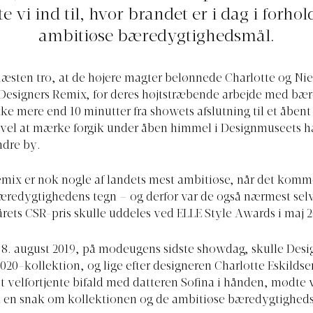
e vi ind til, hvor brandet er i dag i forhold
ambitiøse bæredygtighedsmål.
æsten tro, at de højere magter belønnede Charlotte og Nie
 Designers Remix, for deres højtstræbende arbejde med bæ
ikke mere end 10 minutter fra showets afslutning til et åben
 vel at mærke forgik under åben himmel i Designmuseets h
ndre by.
mix er nok nogle af landets mest ambitiøse, når det kommer
æredygtighedens tegn – og derfor var de også nærmest sel
årets CSR-pris skulle uddeles ved ELLE Style Awards i maj 2
 8. august 2019, på modeugens sidste showdag, skulle Des
 2020-kollektion, og lige efter designeren Charlotte Eskilds
 velfortjente bifald med datteren Sofina i hånden, mødte 
il en snak om kollektionen og de ambitiøse bæredygtighed