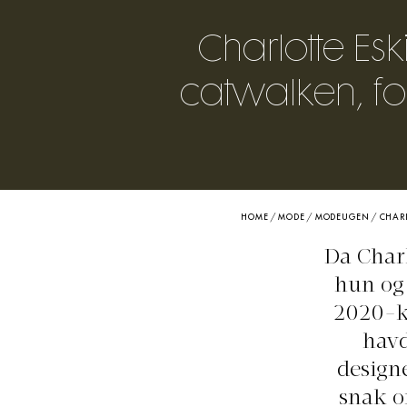
Charlotte Es
catwalken, for
HOME
/
MODE
/
MODEUGEN
/
CHARL
Da Charl
hun og 
2020-k
havd
design
snak o