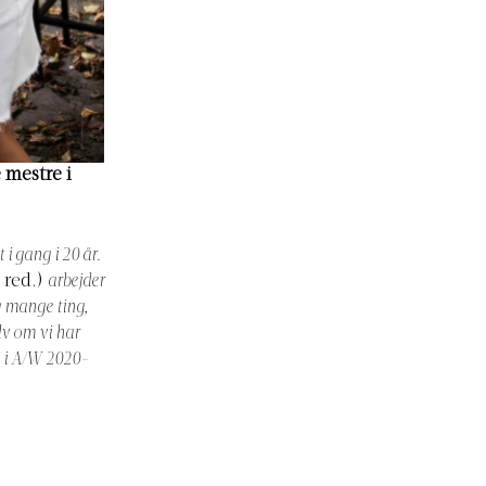
 mestre i
i gang i 20 år.
 red.)
arbejder
g mange ting,
lv om vi har
g i A/W 2020-