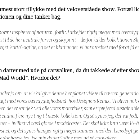
mmest stort tillykke med det veloverståede show. Fortæl li
ionen og dine tanker bag.
enormt inspireret af naturen, fordi vi arbejder rigtig meget med bæredyg
t til de her neutrale farver og skyprint – derfor kalder kollektionen S
get ’earth’-agtige, og det er klart noget, vi har arbejdet med for at få 
 datter med ude på catwalken, da du takkede af efter show
”Mad World”. Hvorfor det?
andler jo om, at vi skal give denne her planet videre til næsten generatio
agt med vores bæredygtighedsmål hos Designers Remix. Vi bliver nok 
n der er sat tjek ved alle vores materialer, som er ’prefered sustainable
 endnu flere nye ting til næste kollektion. Og så synes jeg, det var fedt,
er – hvilket vi også gjorde i modelcastet. Det skal ikke kun være 16-år
ersitet, og det synes hænger rigtig meget sammen med den bæredygtige h
derfor havde jeg lige min datter Sofine med ud på catwalken.