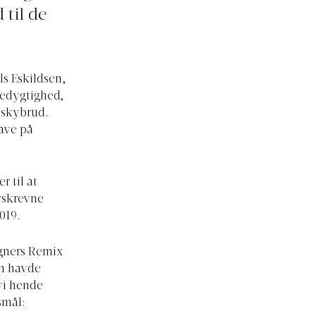
 til de
ls Eskildsen,
redygtighed,
t skybrud.
ave på
 til at
vskrevne
019.
igners Remix
en havde
vi hende
smål: