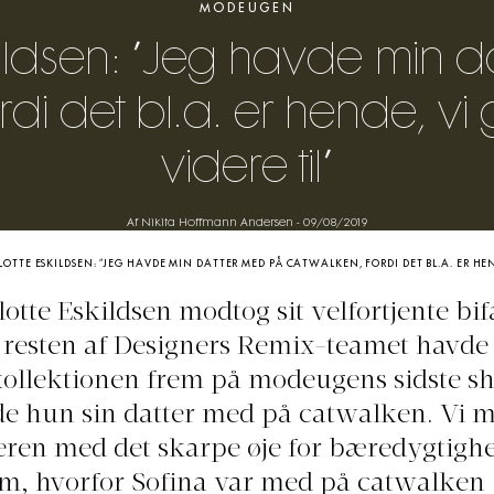
MODEUGEN
kildsen: ”Jeg havde min 
di det bl.a. er hende, vi
videre til”
Af Nikita Hoffmann Andersen
-
09/08/2019
OTTE ESKILDSEN: ”JEG HAVDE MIN DATTER MED PÅ CATWALKEN, FORDI DET BL.A. ER HEN
otte Eskildsen modtog sit velfortjente bifa
resten af Designers Remix-teamet havde 
ollektionen frem på modeugens sidste s
e hun sin datter med på catwalken. Vi 
eren med det skarpe øje for bæredygtighed
m, hvorfor Sofina var med på catwalken 