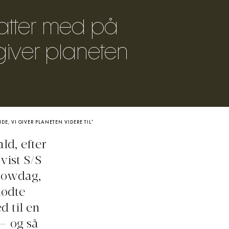
datter med på
 giver planeten
DE, VI GIVER PLANETEN VIDERE TIL”
ld, efter
vist S/S
howdag,
mødte
 til en
– og så