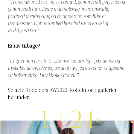
”Vi arbejder med økologisk bomuld, genanvendt polyester og
genanvendt dun. Bedre materialevalg, mere ansvarlig
produktionsudvikling og en garderobe, som ikke er
trendbaseret. Opfindsomhed har altid været en del af
Rodebjers DNA.”
Er rav tilbage?
”Ja, efter min rejse til Kiev, som er en utroligt spændende og
nyskabende by, blev jeg besat af rav. Jeg elsker ravknapperne
og halssmykket i rav i kollektionen.”
Se hele Rodebjers AW2020-kollektion i galleriet
herunder:
1
/
24