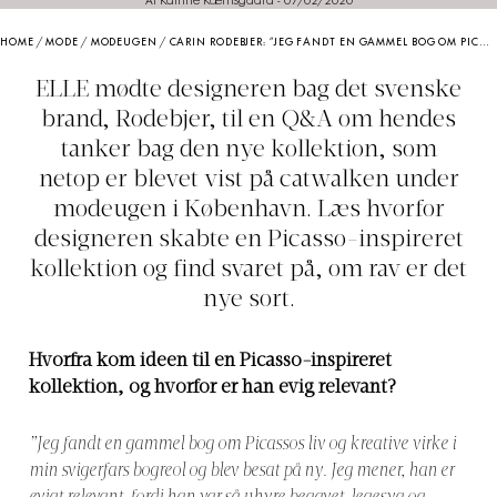
Af Katrine Kæmsgaard
-
07/02/2020
HOME
/
MODE
/
MODEUGEN
/
CARIN RODEBJER: ”JEG FANDT EN GAMMEL BOG OM PICASSO I MIN SVIGERFARS BOGREOL OG BLEV BESAT”
ELLE mødte designeren bag det svenske
brand, Rodebjer, til en Q&A om hendes
tanker bag den nye kollektion, som
netop er blevet vist på catwalken under
modeugen i København. Læs hvorfor
designeren skabte en Picasso-inspireret
kollektion og find svaret på, om rav er det
nye sort.
Hvorfra kom ideen til en Picasso-inspireret
kollektion, og hvorfor er han evig relevant?
”Jeg fandt en gammel bog om Picassos liv og kreative virke i
min svigerfars bogreol og blev besat på ny. Jeg mener, han er