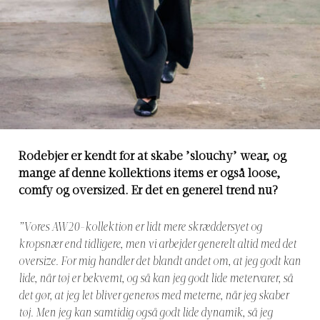
Rodebjer er kendt for at skabe ’slouchy’ wear, og
mange af denne kollektions items er også loose,
comfy og oversized. Er det en generel trend nu?
”Vores AW20-kollektion er lidt mere skræddersyet og
kropsnær end tidligere, men vi arbejder generelt altid med det
oversize. For mig handler det blandt andet om, at jeg godt kan
lide, når tøj er bekvemt, og så kan jeg godt lide metervarer, så
det gør, at jeg let bliver generøs med meterne, når jeg skaber
tøj. Men jeg kan samtidig også godt lide dynamik, så jeg