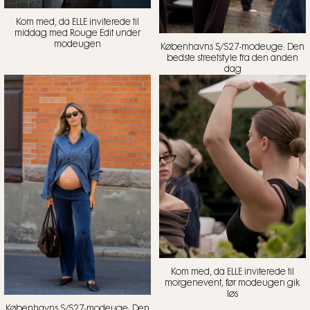
Kom med, da ELLE inviterede til
middag med Rouge Edit under
modeugen
Københavns S/S27-modeuge: Den
bedste streetstyle fra den anden
dag
Kom med, da ELLE inviterede til
morgenevent, før modeugen gik
løs
Københavns S/S27-modeuge: Den