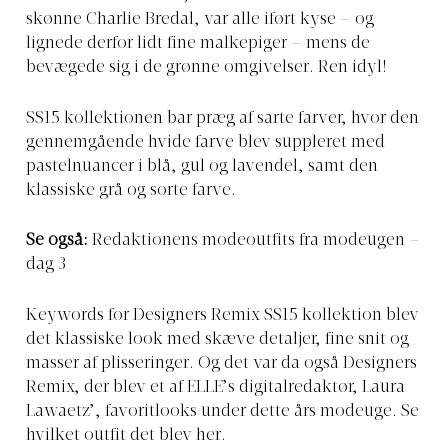
skønne Charlie Bredal, var alle iført kyse – og
lignede derfor lidt fine malkepiger – mens de
bevægede sig i de grønne omgivelser. Ren idyl!
SS15 kollektionen bar præg af sarte farver, hvor den
gennemgående hvide farve blev suppleret med
pastelnuancer i blå, gul og lavendel, samt den
klassiske grå og sorte farve.
Se også:
Redaktionens modeoutfits fra modeugen –
dag 3
Keywords for Designers Remix SS15 kollektion blev
det klassiske look med skæve detaljer, fine snit og
masser af plisseringer. Og det var da også Designers
Remix, der blev et af ELLE’s digitalredaktør, Laura
Lawaetz’, favoritlooks under dette års modeuge. Se
hvilket outfit det blev
her
.