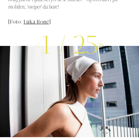
Brug pilene i galleriet for at se billeder – og hvis du er på
mobilen, ‘swiper’ du bare!
[Foto:
Luka Roné
]
1
/
25