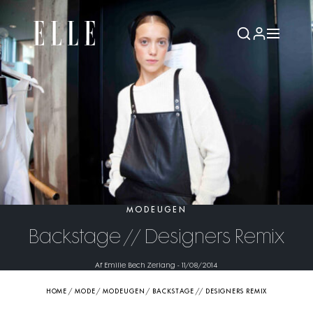
MODEUGEN
Backstage // Designers Remix
Af Emilie Bech Zerlang
-
11/08/2014
HOME
/
MODE
/
MODEUGEN
/
BACKSTAGE // DESIGNERS REMIX