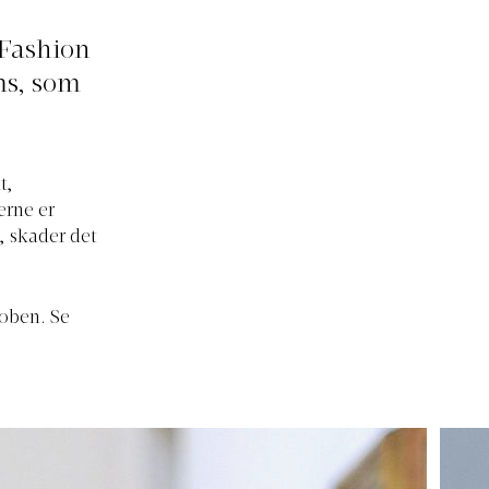
 Fashion
ms, som
t,
erne er
, skader det
roben. Se