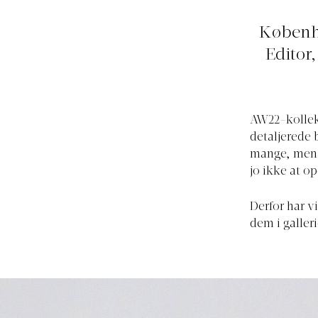
Københa
Editor
AW22-kollekt
detaljerede 
mange, men s
jo ikke at o
Derfor har v
dem i galler