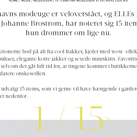
HOME
/
MODE
/
MODEUGEN
/
15 ITEMS FRA MODEUGEN VI VIL HAVE LIGE NU
vns modeuge er veloverstået, og ELLEs
, Johanne Brostrøm, har noteret sig 15 ite
hun drømmer om lige nu.
ionerne bød på alt fra cool frakker, kjoler med wow-effek
bukser, elegante korte jakker og sexede miniskirts. Favoritt
elvom der går lidt tid før, at tingene kommer i butikkerne
pdatere ønskesedlen.
i udvalgt 15 items, som vi gerne vil have hængende i garde
iet nedenfor.
1
/
15