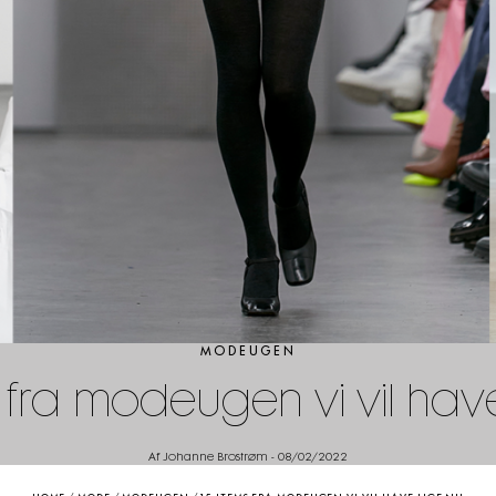
MODEUGEN
 fra modeugen vi vil hav
Af Johanne Brostrøm
-
08/02/2022