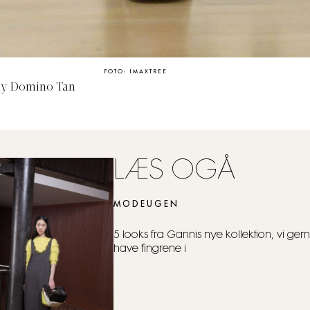
FOTO: IMAXTREE
nly Domino Tan
LÆS OGÅ
MODEUGEN
5 looks fra Gannis nye kollektion, vi gern
have fingrene i