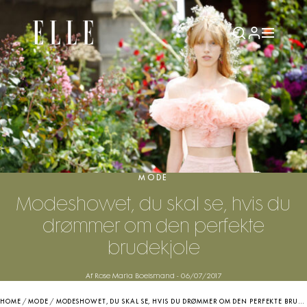
MODE
Modeshowet, du skal se, hvis du
drømmer om den perfekte
brudekjole
Af Rose Maria Boelsmand
-
06/07/2017
HOME
/
MODE
/
MODESHOWET, DU SKAL SE, HVIS DU DRØMMER OM DEN PERFEKTE BRUDEKJOLE