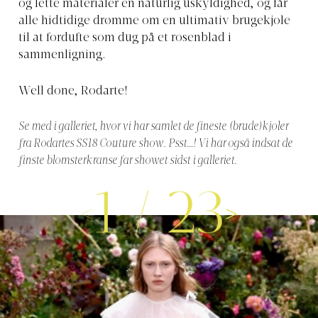
og lette materialer en naturlig uskyldighed, og får
alle hidtidige drømme om en ultimativ brugekjole
til at fordufte som dug på et rosenblad i
sammenligning.
Well done, Rodarte!
Se med i galleriet, hvor vi har samlet de fineste (brude)kjoler
fra Rodartes SS18 Couture show. Psst…! Vi har også indsat de
finste blomsterkranse far showet sidst i galleriet.
1
/
23