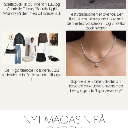
Særtilbud! Fik du ikke fat i ELLE og
Charlotte Tilbury ‘Beauty Light
Wand’? Få den med dit næste ELLE
Festivalsæsonen er over os: Det
ikoniske denim-brand er overalt
denne festivalsæson – og vi forstår
godt hvorfor
De 14 garderobeklassikere, ELLEs
redaktionschef altid vender tilbage
til
Sophie Bille Brahe udvider sit i
forvejen eksklusive univers med
bjergtagende ‘high jewellery’
NYT MAGASIN PÅ