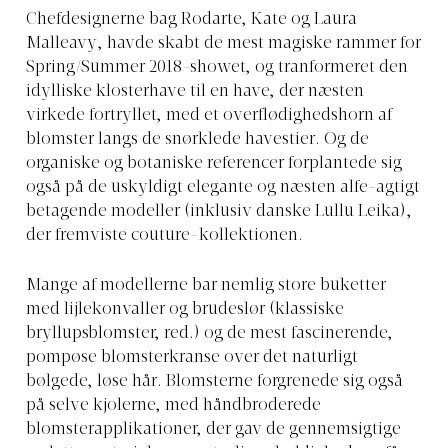
Chefdesignerne bag Rodarte, Kate og Laura
Malleavy, havde skabt de mest magiske rammer for
Spring/Summer 2018-showet, og tranformeret den
idylliske klosterhave til en have, der næsten
virkede fortryllet, med et overflødighedshorn af
blomster langs de snørklede havestier. Og de
organiske og botaniske referencer forplantede sig
også på de uskyldigt elegante og næsten alfe-agtigt
betagende modeller (inklusiv danske Lullu Leika),
der fremviste couture-kollektionen.
Mange af modellerne bar nemlig store buketter
med lijlekonvaller og brudeslør (klassiske
bryllupsblomster, red.) og de mest fascinerende,
pompøse blomsterkranse over det naturligt
bølgede, løse hår. Blomsterne forgrenede sig også
på selve kjolerne, med håndbroderede
blomsterapplikationer, der gav de gennemsigtige