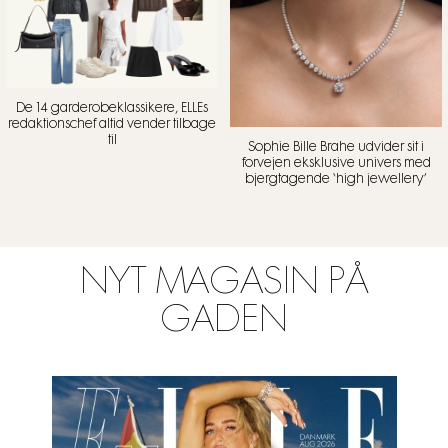
De 14 garderobeklassikere, ELLEs
redaktionschef altid vender tilbage
til
Sophie Bille Brahe udvider sit i
forvejen eksklusive univers med
bjergtagende ‘high jewellery’
NYT MAGASIN PÅ
GADEN