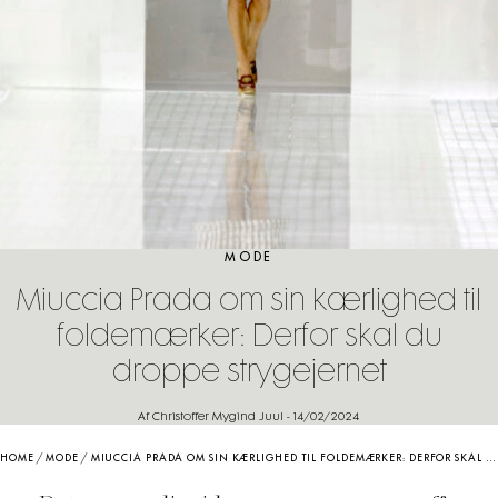
MODE
Miuccia Prada om sin kærlighed til
foldemærker: Derfor skal du
droppe strygejernet
Af Christoffer Mygind Juul
-
14/02/2024
HOME
/
MODE
/
MIUCCIA PRADA OM SIN KÆRLIGHED TIL FOLDEMÆRKER: DERFOR SKAL DU DROPPE STRYGEJERNET