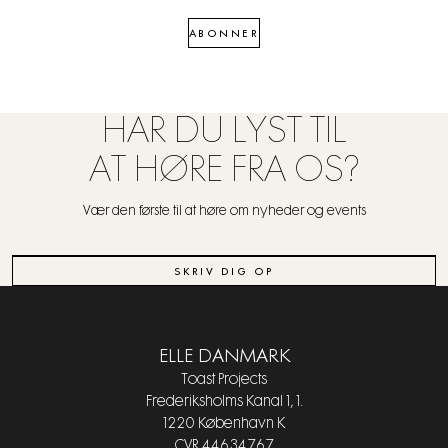
ABONNER
HAR DU LYST TIL
AT HØRE FRA OS?
Vær den første til at høre om nyheder og events
SKRIV DIG OP
ELLE DANMARK
Toast Projects
Frederiksholms Kanal 1, 1.
1220 København K
CVR 44634767