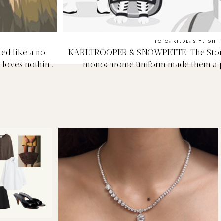
FOTO: KILDE: STYLIGHT
ed like a no
KARLTROOPER & SNOWPETTE: The Stormt
s loves nothing
monochrome uniform made them a p
 naturally we
inimitable designer Karl Lagerfeld who’
d hair inpso
trademark black and white suit. And we co
sidekick Choupette who looks like she s
a mini stormtroope