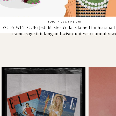
FOTO: KILDE: STYLIGHT
YODA WINTOUR: Jedi Master Yoda is famed for his small
frame, sage thinking and wise quotes so naturally w
transformed him into Editor In Chief of Vogue and fountain
fashion knowledge Anna Wintour!