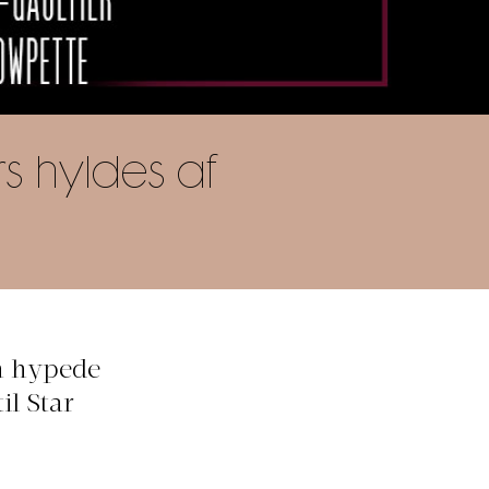
s hyldes af
n hypede
il Star