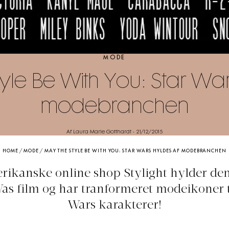
MODE
yle Be With You: Star War
modebranchen
Af Laura Marie Gotthardt
-
21/12/2015
HOME
/
MODE
/
MAY THE STYLE BE WITH YOU: STAR WARS HYLDES AF MODEBRANCHEN
rikanske online shop Stylight hylder de
as film og har tranformeret modeikoner t
Wars karakterer!