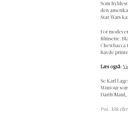
Som hyldest 
den amerika
Star Wars ka
For modeverd
filmserie. B
Chewbacca ti
havde printe
Læs også:
Vi
Se Karl Lag
Wintour som
Darth Maul,
Psst… klik elle