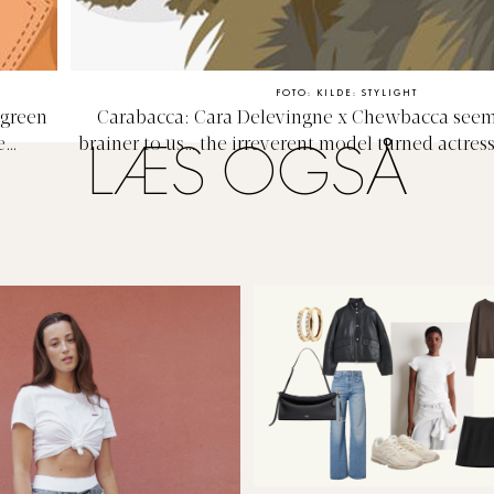
FOTO: KILDE: STYLIGHT
 green
Carabacca: Cara Delevingne x Chewbacca seem
e
brainer to us… the irreverent model turned actres
LÆS OGSÅ
 of all
more than pulling crazy faces and messy hair so
combined her with Wookie warrior and all roun
Chewbacca!