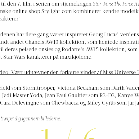
til den 7. film i serien om stjernekrigen
Star Wars: The Force 
nske online shop
Stylight.com
kombineret kendte modeik
rakterer!
enen har flere gang været inspireret Georg Lucas’ verden
landt andet Chanels AW10 kollektion, som hentede inspirati
l deres pelsede onsies og Rodarte’s AW15 kollektion, som 
t Star Wars karakterer på maxikjolerne.
deo: Vært udnævner den forkerte vinder af Miss Universe 
erfeld som Stormtrooper, Victoria Beckham som Darth Vade
 Jedi Master Yoda, Jean Paul Gaultier som R2-D2, Kanye 
 Cara Delevingne som Chewbacca og Miley Cyrus som Jar Ja
r ‘swipe’ dig igennem billederne.