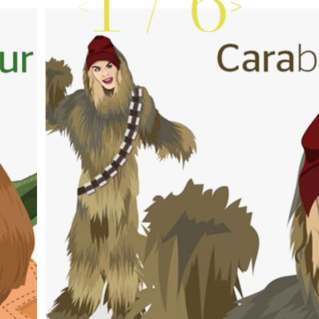
1
/
6