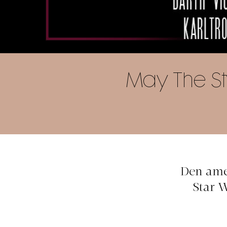
May The St
Den ame
Star W