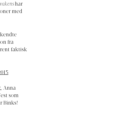
Awakens
har
oner med
skendte
on fra
rent faktisk
2015
r, Anna
West som
r Binks!