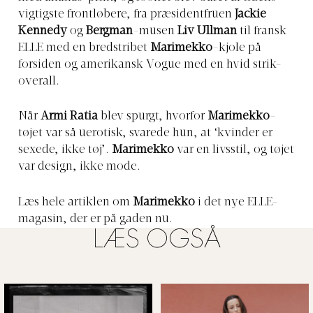
vigtigste frontløbere, fra præsidentfruen
Jackie
Kennedy
og
Bergman
-musen
Liv Ullman
til fransk
ELLE med en bredstribet
Marimekko
-kjole på
forsiden og amerikansk Vogue med en hvid strik-
overall.
Når
Armi Ratia
blev spurgt, hvorfor
Marimekko
-
tøjet var så uerotisk, svarede hun, at ‘kvinder er
sexede, ikke tøj’.
Marimekko
var en livsstil, og tøjet
var design, ikke mode.
Læs hele artiklen om
Marimekko
i det nye ELLE-
magasin, der er på gaden nu.
LÆS OGSÅ