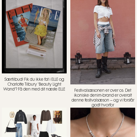
Særtilbud! Fik du ikke fat i ELLE og
Charlotte Tilbury ‘Beauty Light
Wand’? Få den med dit næste ELLE
Festivalsæsonen er over os: Det
ikoniske denim-brand er overalt
denne festivalsæson – og vi forstår
godt hvorfor