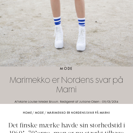
MODE
Marimekko er Nordens svar på
Marni
Af Marie Louise Wedel Bruun. Redigeret af Juliane Olsen
-
09/01/2014
HOME
/
MODE
/
MARIMEKKO ER NORDENS SVAR PÅ MARNI
Det finske mærke havde sin storhedstid i