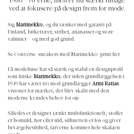
1960’-70’erne, men er nu stærkt tilbage
ved at fokusere på design frem for mode.
Sig
Marimekko
, og du tænker med garanti på
Finland, birketræer, striber, ananasser og store
valmuer – og med god grund.
Se Converse-sneakers med Marimekko-print her
Få modehuse har så stærk og stabil en designprofil
som finske
Marimekko
, der siden grundlæggelsen i
1949 har været tro mod grundlægger
Armi Ratias
visioner for mærket, der blev skabt med den
moderne kvindes behov for øje.
Således er designet tænkt multifunktionelt; stoffet
er bomuld, hør eller uld, silhuetten er løs og giver
bevægelsesfrihed, farverne kommer hele skalaen