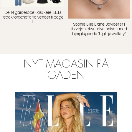
De 14 garderobeklassikere, ELLEs
redaktionschef altid vender tilbage
til
Sophie Bille Brahe udvider sit i
forvejen eksklusive univers med
bjergtagende ‘high jewellery’
NYT MAGASIN PÅ
GADEN