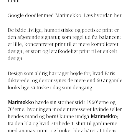
rundt.
Google doodler med Marimekko. Læs hvordan her
De både livlige, humoristiske og poetiske print er
den afgørende signatur, som regel ud fra balancen:
et lille, koncentreret print til et mere kompliceret
design, et stort og letafkodeligt print til et enkelt
design.
Design som aldrig har taget højde for, hvad Paris
dikterede, og derfor synes de mere end 60 år gamle
looks lige så friske i dag som dengang.
Marimekko
havde sin storhedstid i 1960’erne og
70’erne, hvor ingen modeinteresseret kvinde (eller
hendes mand og børn) kunne undgå
Marimekko
;
fra den blå og hvid-stribede T-shirt til gardinerne
med ananas-print, og looket blev båret af tidens