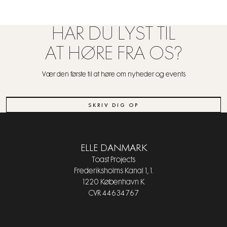
HAR DU LYST TIL
AT HØRE FRA OS?
Vær den første til at høre om nyheder og events
SKRIV DIG OP
ELLE DANMARK
Toast Projects
Frederiksholms Kanal 1, 1.
1220 København K
CVR 44634767