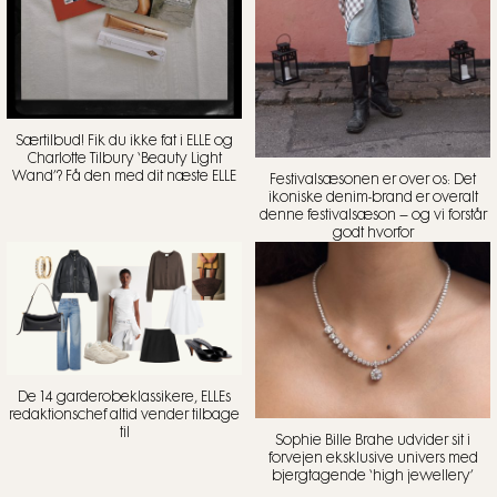
Særtilbud! Fik du ikke fat i ELLE og
Charlotte Tilbury ‘Beauty Light
Wand’? Få den med dit næste ELLE
Festivalsæsonen er over os: Det
ikoniske denim-brand er overalt
denne festivalsæson – og vi forstår
godt hvorfor
De 14 garderobeklassikere, ELLEs
redaktionschef altid vender tilbage
til
Sophie Bille Brahe udvider sit i
forvejen eksklusive univers med
bjergtagende ‘high jewellery’