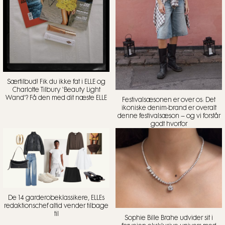
Særtilbud! Fik du ikke fat i ELLE og
Charlotte Tilbury ‘Beauty Light
Wand’? Få den med dit næste ELLE
Festivalsæsonen er over os: Det
ikoniske denim-brand er overalt
denne festivalsæson – og vi forstår
godt hvorfor
De 14 garderobeklassikere, ELLEs
redaktionschef altid vender tilbage
til
Sophie Bille Brahe udvider sit i