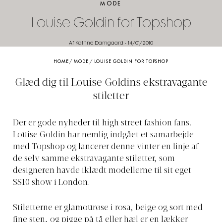
MODE
Louise Goldin for Topshop
Af Katrine Damgaard
-
14/01/2010
HOME
/
MODE
/
LOUISE GOLDIN FOR TOPSHOP
Glæd dig til Louise Goldins ekstravagante
stiletter
Der er gode nyheder til high street fashion fans.
Louise Goldin har nemlig indgået et samarbejde
med Topshop og lancerer denne vinter en linje af
de selv samme ekstravagante stiletter, som
designeren havde iklædt modellerne til sit eget
SS10 show i London.
Stiletterne er glamourøse i rosa, beige og sort med
fine sten, og pigge på tå eller hæl er en lækker