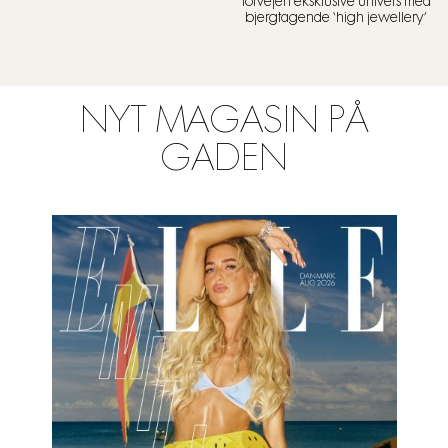
forvejen eksklusive univers med
bjergtagende ‘high jewellery’
NYT MAGASIN PÅ
GADEN