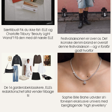
Særtilbud! Fik du ikke fat i ELLE og
Charlotte Tilbury ‘Beauty Light
Wand’? Få den med dit næste ELLE
Festivalsæsonen er over os: Det
ikoniske denim-brand er overalt
denne festivalsæson – og vi forstår
godt hvorfor
De 14 garderobeklassikere, ELLEs
redaktionschef altid vender tilbage
til
Sophie Bille Brahe udvider sit i
forvejen eksklusive univers med
bjergtagende ‘high jewellery’