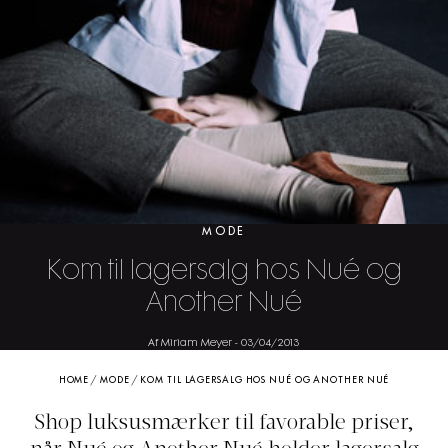
MODE
Kom til lagersalg hos Nué og
Another Nué
Af Miriam Meyer
-
03/04/2013
HOME
/
MODE
/
KOM TIL LAGERSALG HOS NUÉ OG ANOTHER NUÉ
Shop luksusmærker til favorable priser,