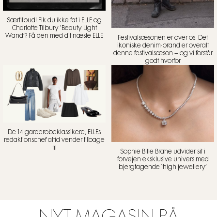
Særtilbud! Fik du ikke fat i ELLE og
Charlotte Tilbury ‘Beauty Light
Wand’? Få den med dit næste ELLE
Festivalsæsonen er over os: Det
ikoniske denim-brand er overalt
denne festivalsæson – og vi forstår
godt hvorfor
De 14 garderobeklassikere, ELLEs
redaktionschef altid vender tilbage
til
Sophie Bille Brahe udvider sit i
forvejen eksklusive univers med
bjergtagende ‘high jewellery’