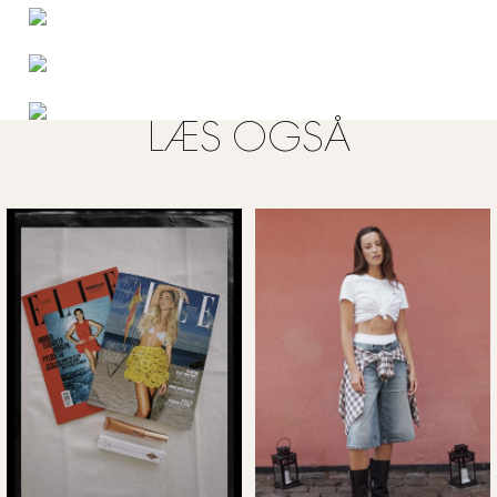
LÆS OGSÅ