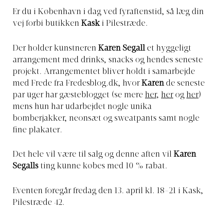
Er du i København i dag ved fyraftenstid, så læg din
vej forbi butikken
Kask
i Pilestræde.
Der holder kunstneren
Karen Segall
et hyggeligt
arrangement med drinks, snacks og hendes seneste
projekt. Arrangementet bliver holdt i samarbejde
med Frede fra
Fredesblog.dk
, hvor
Karen
de seneste
par uger har gæsteblogget (se mere
her
,
her
og
her
)
mens hun har udarbejdet nogle unika
bomberjakker, neonsæt og sweatpants samt nogle
fine plakater.
Det hele vil være til salg og denne aften vil
Karen
Segalls
ting kunne købes med 10 % rabat.
Eventen foregår fredag den 13. april kl. 18-21 i Kask,
Pilestræde 42.