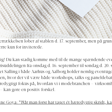
errækkelsen løber af stablen d. 17. september, men på grun
rre kun for inviterede.
lig! Du kan stadig komme med til de mange spændende ev
 prisuddelingen fra onsdag d. 16. september til søndag d. 20.
t Salling i både Aarhus og Aalborg holder nemlig eventuge 
n, hvor der vil være både workshops, talks og paneldebat
æredygtigt fokus på, hvordan vi i modebranchen – virksom
 kan gøre en positiv forskel.
ine Goya: ”Når man først har taget ét bæredygtig skridt, k