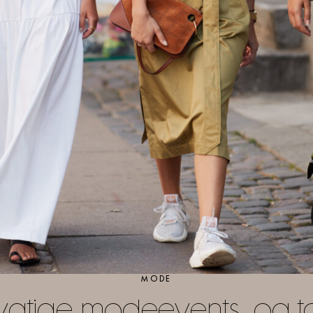
MODE
gtige modeevents- og ta