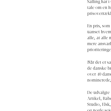
Salling har 
tale om en h
prisoverrækk
En pris, som
uanset hvem,
alle, at all
mere ansvarl
prioriteringe
Når det er s
de danske br
over 40 dans
nominerede,
De udvalgte 
Artikel, Bab
Studio, Elsk
og nogle sej