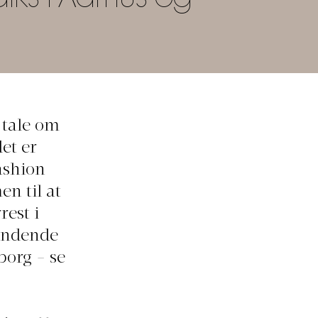
r tale om
et er
ashion
n til at
est i
ændende
borg - se