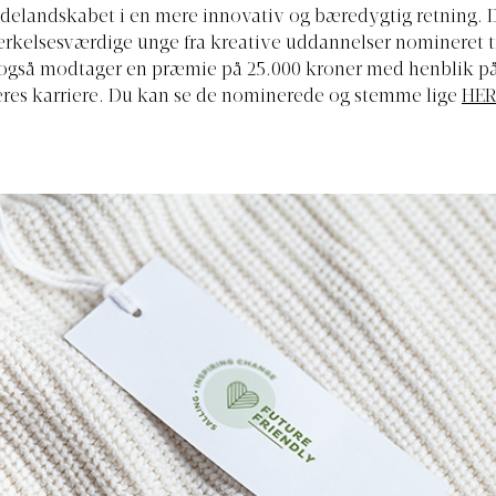
elandskabet i en mere innovativ og bæredygtig retning. D
kelsesværdige unge fra kreative uddannelser nomineret ti
 også modtager en præmie på 25.000 kroner med henblik p
eres karriere. Du kan se de nominerede og stemme lige
HER