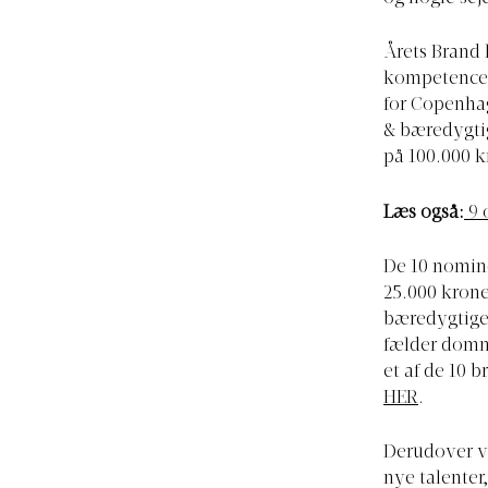
Årets Brand 
kompetencer
for Copenha
& bæredygti
på 100.000 k
Læs også:
9 
De 10 nomine
25.000 krone
bæredygtige 
fælder domm
et af de 10 
HER
.
Derudover vi
nye talenter