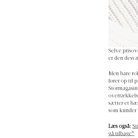
Selve prisov
er den desvæ
Men bare ro
fører op til
Stormagasine
overrækkelse
sætter et b
som kunder –
Læs også:
St
gå tilbage”