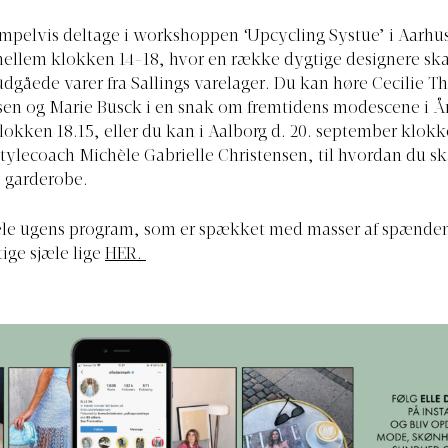
pelvis deltage i workshoppen ‘Upcycling Systue’ i Aarhus 
ellem klokken 14-18, hvor en række dygtige designere sk
 udgåede varer fra Sallings varelager. Du kan høre Cecilie T
sen og Marie Busck i en snak om fremtidens modescene i År
okken 18.15, eller du kan i Aalborg d. 20. september klokk
stylecoach Michèle Gabrielle Christensen, til hvordan du s
 garderobe.
ele ugens program, som er spækket med masser af spænde
ige sjæle lige
HER.