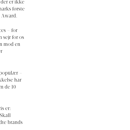
 der er ikke
marks første
n Award.
es – for
sejr for os
pen mod en
er
e populær –
kkelse har
om de 10
s er:
Skall
ndte brands