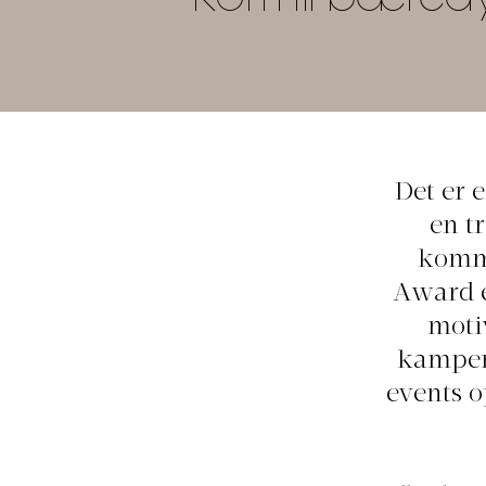
Det er e
en t
komme
Award e
moti
kampen
events o