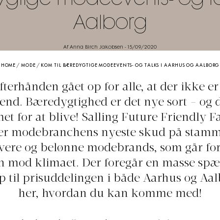
Aalborg
Af Anna Birch Jakobsen
-
15/09/2020
HOME
/
MODE
/
KOM TIL BÆREDYGTIGE MODEEVENTS- OG TALKS I AARHUS OG AALBORG
fterhånden gået op for alle, at der ikke e
rend. Bæredygtighed er det nye sort - og d
t for at blive! Salling Future Friendly F
r modebranchens nyeste skud på stamme
vere og belønne modebrands, som går forr
 mod klimaet. Der foregår en masse sp
p til prisuddelingen i både Aarhus og Aal
her, hvordan du kan komme med!