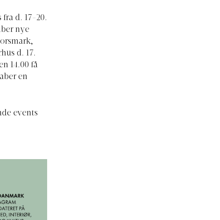
fra d. 17-20.
aber nye
horsmark,
hus d. 17.
en 14.00 få
kaber en
nde events