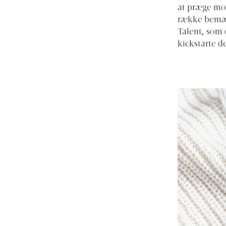
at præge mod
række bemær
Talent, som
kickstarte d