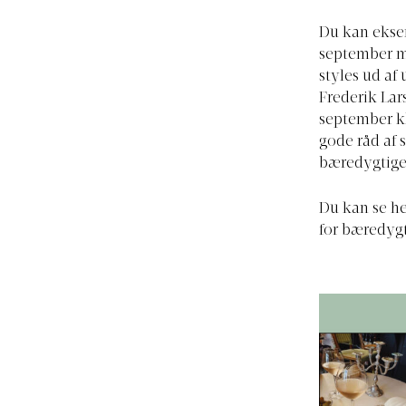
Du kan eksem
september m
styles ud af
Frederik Lar
september kl
gode råd af 
bæredygtige
Du kan se h
for bæredygt