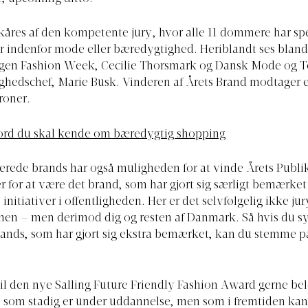
kåres af den kompetente jury, hvor alle 11 dommere har spe
 indenfor mode eller bæredygtighed. Heriblandt ses blan
gen Fashion Week, Cecilie Thorsmark og Dansk Mode og Te
ghedschef, Marie Busk. Vinderen af Årets Brand modtager
roner.
ord du skal kende om bæredygtig shopping
rede brands har også muligheden for at vinde Årets Publi
r for at være det brand, som har gjort sig særligt bemærket 
initiativer i offentligheden. Her er det selvfølgelig ikke ju
en – men derimod dig og resten af Danmark. Så hvis du sy
brands, som har gjort sig ekstra bemærket, kan du stemme p
l den nye Salling Future Friendly Fashion Award gerne be
, som stadig er under uddannelse, men som i fremtiden ka