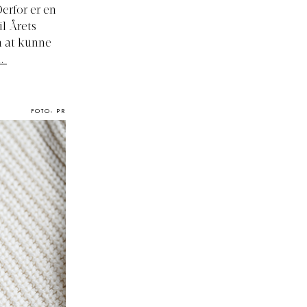
erfor er en
l Årets
å at kunne
.
FOTO: PR