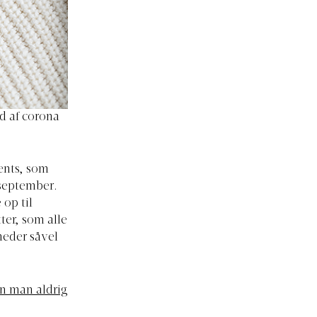
d af corona
ents, som
 september.
op til
ter, som alle
heder såvel
an man aldrig