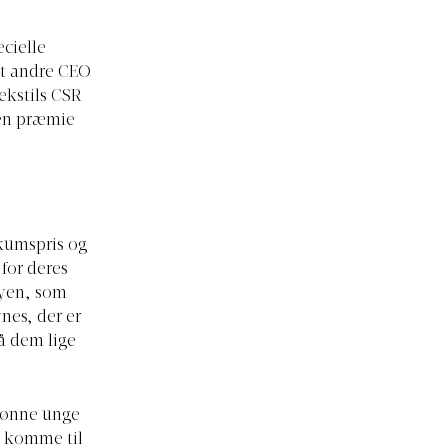
cielle
dt andre CEO
kstils CSR
 en præmie
kumspris og
for deres
ryen, som
nes, der er
å dem lige
lønne unge
n komme til