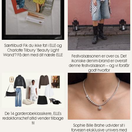
Særtilbud! Fik du ikke fat i ELLE og
Charlotte Tilbury ‘Beauty Light
Wand’? Få den med dit næste ELLE
Festivalsæsonen er over os: Det
ikoniske denim-brand er overalt
denne festivalsæson – og vi forstår
godt hvorfor
De 14 garderobeklassikere, ELLEs
redaktionschef altid vender tilbage
til
Sophie Bille Brahe udvider sit i
forvejen eksklusive univers med