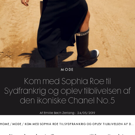
MODE
Kom med Sophia Roe til
Sydfrankrig og oplev tilblivelsen af
den ikoniske Chanel No.5
Af Emilie Bech Zerlang
-
24/05/2019
HOME
/
MODE
/
KOM MED SOPHIA ROE TIL SYDFRANKRIG OG OPLEV TILBLIVELSEN AF DEN IKONISKE CHANEL NO.5