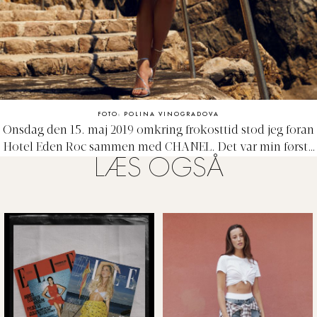
FOTO: POLINA VINOGRADOVA
Onsdag den 15. maj 2019 omkring frokosttid stod jeg foran
Hotel Eden Roc sammen med CHANEL. Det var min første
LÆS OGSÅ
pressetur med CHANEL, og jeg var meget spændt på, hvad
der var mig i vente den kommende dag. Eden Roc så smuk
ud under den Sydafranske sol, og vi var heldige med
vejret, da det havde regnet dagene, før vi ankom. Cannes
Film Festival kørte også sideløbende, så stemningen var
præget af dette. Vi blev hurtigt komfortable i de skønne
omgivelser og nød en dejlig frokost, hvorefter vi tog
videre til vores hotel for at tjekke ind.