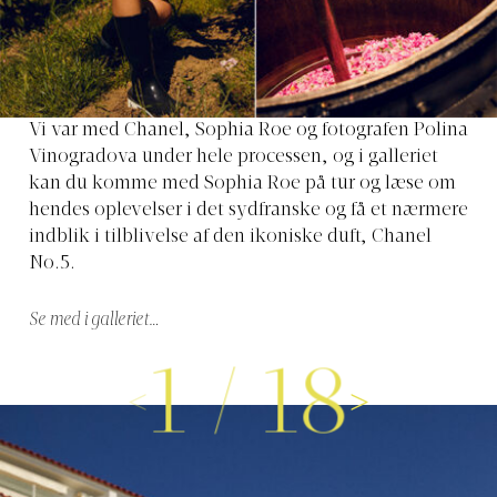
Vi var med Chanel, Sophia Roe og fotografen Polina
Vinogradova under hele processen, og i galleriet
kan du komme med Sophia Roe på tur og læse om
hendes oplevelser i det sydfranske og få et nærmere
indblik i tilblivelse af den ikoniske duft, Chanel
No.5.
Se med i galleriet…
1
/
18