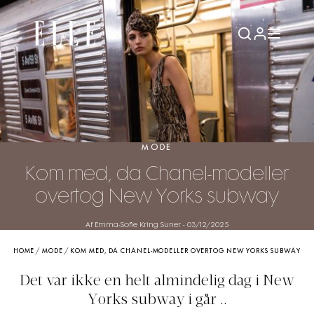
MODE
Kom med, da Chanel-modeller
overtog New Yorks subway
Af Emma-Sofie Kring Suner
-
03/12/2025
HOME
/
MODE
/
KOM MED, DA CHANEL-MODELLER OVERTOG NEW YORKS SUBWAY
Det var ikke en helt almindelig dag i New
Yorks subway i går ..