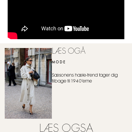
LÆS OGÅ
MODE
Sæsonens hæle-trend tager dig
tilbage til 1940’erne
LÆS OGSÅ