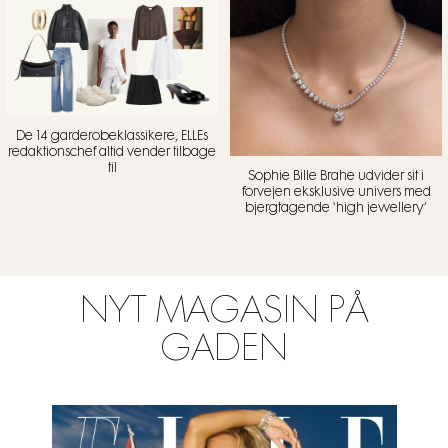
De 14 garderobeklassikere, ELLEs
redaktionschef altid vender tilbage
til
Sophie Bille Brahe udvider sit i
forvejen eksklusive univers med
bjergtagende ‘high jewellery’
NYT MAGASIN PÅ
GADEN