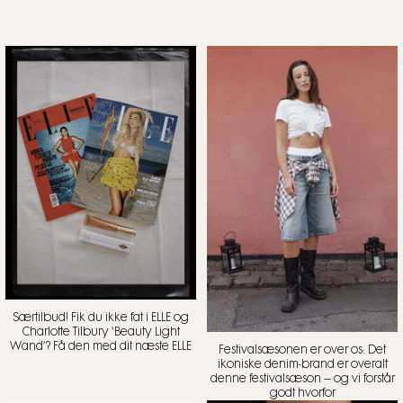
Særtilbud! Fik du ikke fat i ELLE og
Charlotte Tilbury ‘Beauty Light
Wand’? Få den med dit næste ELLE
Festivalsæsonen er over os: Det
ikoniske denim-brand er overalt
denne festivalsæson – og vi forstår
godt hvorfor